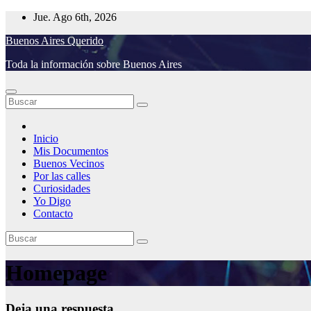
Saltar
Jue. Ago 6th, 2026
al
Buenos Aires Querido
contenido
Toda la información sobre Buenos Aires
Inicio
Mis Documentos
Buenos Vecinos
Por las calles
Curiosidades
Yo Digo
Contacto
Homepage
Deja una respuesta