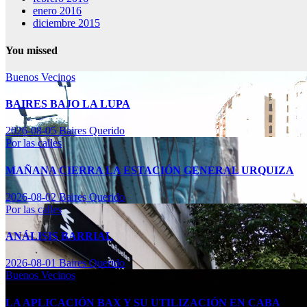
enero 2016
diciembre 2015
You missed
Buenos Vecinos
BAIRES BAJO LA LUPA
2026-08-05
Baires Querido
Por las calles
MAÑANA CIERRA LA ESTACIÓN GENERAL URQUIZA
2026-08-02
Baires Querido
Por las calles
ANÁLISIS BARRIAL
2026-08-01
Baires Querido
Buenos Vecinos
LA APLICACIÓN BAX Y SU UTILIZACIÓN EN CABA