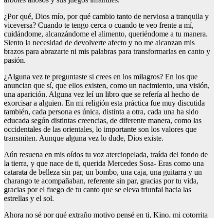
¿Por qué, Dios mío, por qué cambio tanto de nerviosa a tranquila y
viceversa? Cuando te tengo cerca o cuando te veo frente a mí,
cuidándome, alcanzándome el alimento, queriéndome a tu manera.
Siento la necesidad de devolverte afecto y no me alcanzan mis
brazos para abrazarte ni mis palabras para transformarlas en canto y
pasión.
¿Alguna vez te preguntaste si crees en los milagros? En los que
anuncian que sí, que ellos existen, como un nacimiento, una visión,
una aparición. Alguna vez leí un libro que se refería al hecho de
exorcisar a alguien. En mi religión esta práctica fue muy discutida
también, cada persona es única, distinta a otra, cada una ha sido
educada según distintas creencias, de diferente manera, como las
occidentales de las orientales, lo importante son los valores que
transmiten. Aunque alguna vez lo dude, Dios existe.
Aún resuena en mis oídos tu voz aterciopelada, traída del fondo de
la tierra, y que nace de ti, querida Mercedes Sosa- Eras como una
catarata de belleza sin par, un bombo, una caja, una guitarra y un
charango te acompañaban, referente sin par, gracias por tu vida,
gracias por el fuego de tu canto que se eleva triunfal hacia las
estrellas y el sol.
Ahora no sé por qué extraño motivo pensé en ti, Kino, mi cotorrita