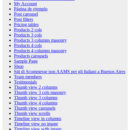
My Account
Página de ejemplo
Post carousel
Post filters
Pricing tables
Products 2 cols
Products 3 cols
Products 3 columns masonry
Products 4 cols
Products 4 columns masonry
Products carousels
Sample Page
Shop
Siti di Scommesse non AAMS per gli Italiani a Buenos Aires
Team members
Testimonials
Thumb view 2 columns
Thumb view 3 cols masonry
Thumb view 3 columns
Thumb view 4 columns
Thumb view carousels
Thumb view scrolls
Timeline view in columns
Timeline view no image
Timeline view with image