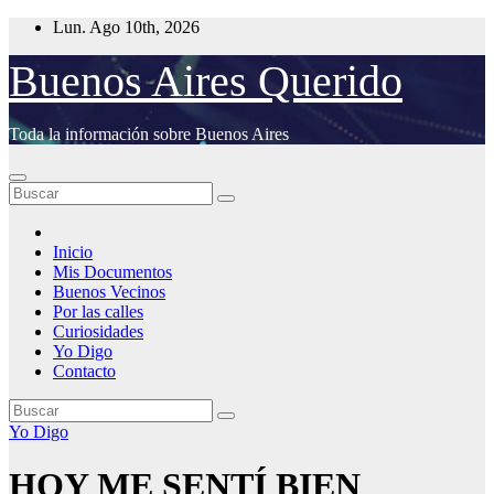
Saltar
Lun. Ago 10th, 2026
al
contenido
Buenos Aires Querido
Toda la información sobre Buenos Aires
Inicio
Mis Documentos
Buenos Vecinos
Por las calles
Curiosidades
Yo Digo
Contacto
Yo Digo
HOY ME SENTÍ BIEN