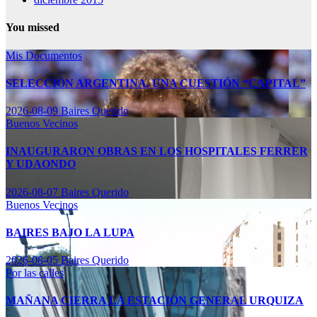
You missed
Mis Documentos
SELECCIÓN ARGENTINA, UNA CUESTIÓN “CAPITAL”
2026-08-09
Baires Querido
Buenos Vecinos
INAUGURARON OBRAS EN LOS HOSPITALES FERRER
Y UDAONDO
2026-08-07
Baires Querido
Buenos Vecinos
BAIRES BAJO LA LUPA
2026-08-05
Baires Querido
Por las calles
MAÑANA CIERRA LA ESTACIÓN GENERAL URQUIZA