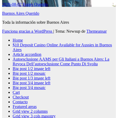
2026-08-02
Baires Querido
Buenos Aires Querido
Toda la información sobre Buenos Aires
Funciona gracias a WordPress
|
Tema: Newsup de
Themeansar
Home
$10 Deposit Casino Online Available for Aussies in Buenos
Aires
Article accordion
Autoesclusione AAMS per Gli Italiani a Buenos Aires: La
Revoca Dell’autoesclusione Come Punto Di Svolta
Big post 1/2 image left
Big post 1/2 mosaic
Big post 1/3 image left
Big post 3/4 image left
Big post 3/4 mosaic
Cart
Checkout
Contacto
Featured areas
Grid view 2 columns
Grid view 3 cols masonry