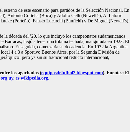
el estreno de este escenario para partidos de la Selección Nacional. En
al); Antonio Cortella (Boca) y Adolfo Celli (Newell’s); A. Latorre
larcke (Porteño), Fausto Lucarelli (Banfield) y De Miguel (Newell’s).
s de la década del ’20, lo que incluyó los campeonatos sudamericanos
de Barracas, llegó a tener una tribuna techada, inaugurada en 1923. El
sionalismo. Enseguida, comenzaría su decadencia. En 1932 la Argentina
l local 4 a 3 a Sportivo Buenos Aires, por la Segunda División de
jerárquico- pero ya sin su tradicional reducto internacional,
entre los agachados (
equiposdefutbol2.blogspot.com
). Fuentes: El
org.uy
.
es.wikipedia.org.