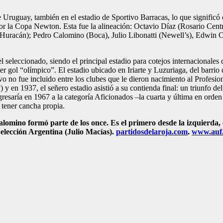
te Uruguay, también en el estadio de Sportivo Barracas, lo que significó 
 por la Copa Newton. Esta fue la alineación: Octavio Díaz (Rosario Centr
(Huracán); Pedro Calomino (Boca), Julio Libonatti (Newell’s), Edwin C
el seleccionado, siendo el principal estadio para cotejos internacionale
 gol “olímpico”. El estadio ubicado en Iriarte y Luzuriaga, del barrio 
tivo no fue incluido entre los clubes que le dieron nacimiento al Profe
y en 1937, el señero estadio asistió a su contienda final: un triunfo de
resaría en 1967 a la categoría Aficionados –la cuarta y última en orden 
 tener cancha propia.
lomino formó parte de los once. Es el primero desde la izquierda, 
Selección Argentina (Julio Macías).
partidosdelaroja.com
.
www.auf.