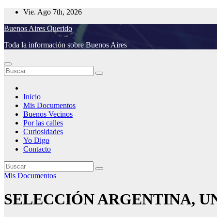
Saltar
Vie. Ago 7th, 2026
al
Buenos Aires Querido
contenido
Toda la información sobre Buenos Aires
Inicio
Mis Documentos
Buenos Vecinos
Por las calles
Curiosidades
Yo Digo
Contacto
Mis Documentos
SELECCIÓN ARGENTINA, U