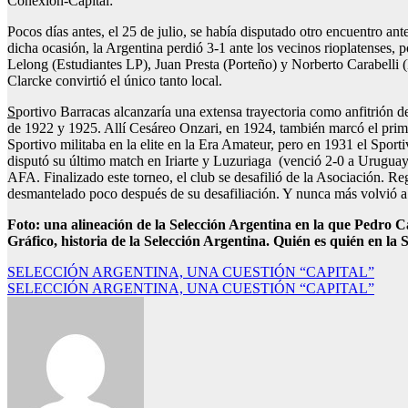
Conexión-Capital:
Pocos días antes, el 25 de julio, se había disputado otro encuentro an
dicha ocasión, la Argentina perdió 3-1 ante los vecinos rioplatenses,
Lelong (Estudiantes LP), Juan Presta (Porteño) y Norberto Carabelli 
Clarcke convirtió el único tanto local.
S
portivo Barracas alcanzaría una extensa trayectoria como anfitrión d
de 1922 y 1925. Allí Cesáreo Onzari, en 1924, también marcó el primer
Sportivo militaba en la elite en la Era Amateur, pero en 1931 el Spor
disputó su último match en Iriarte y Luzuriaga (venció 2-0 a Uruguay) 
AFA. Finalizado este torneo, el club se desafilió de la Asociación. Reg
desmantelado poco después de su desafiliación. Y nunca más volvió a
Foto: una alineación de la Selección Argentina en la que Pedro Ca
Gráfico, historia de la Selección Argentina. Quién es quién en la 
Navegación
SELECCIÓN ARGENTINA, UNA CUESTIÓN “CAPITAL”
SELECCIÓN ARGENTINA, UNA CUESTIÓN “CAPITAL”
de
entradas