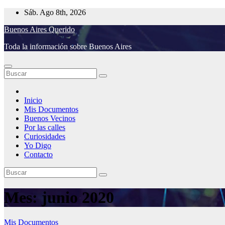
Saltar
Sáb. Ago 8th, 2026
al
Buenos Aires Querido
contenido
Toda la información sobre Buenos Aires
Inicio
Mis Documentos
Buenos Vecinos
Por las calles
Curiosidades
Yo Digo
Contacto
Mes:
junio 2020
Mis Documentos