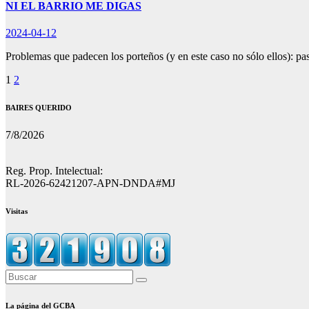
NI EL BARRIO ME DIGAS
2024-04-12
Problemas que padecen los porteños (y en este caso no sólo ellos): p
Paginación
1
2
de
BAIRES QUERIDO
entradas
7/8/2026
Reg. Prop. Intelectual:
RL-2026-62421207-APN-DNDA#MJ
Visitas
La página del GCBA