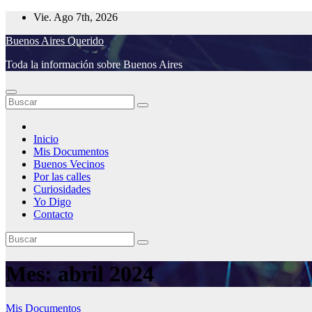
Saltar
Vie. Ago 7th, 2026
al
Buenos Aires Querido
contenido
Toda la información sobre Buenos Aires
Inicio
Mis Documentos
Buenos Vecinos
Por las calles
Curiosidades
Yo Digo
Contacto
Mes:
abril 2024
Mis Documentos