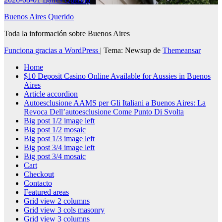
Buenos Aires Querido
Toda la información sobre Buenos Aires
Funciona gracias a WordPress
|
Tema: Newsup de
Themeansar
Home
$10 Deposit Casino Online Available for Aussies in Buenos
Aires
Article accordion
Autoesclusione AAMS per Gli Italiani a Buenos Aires: La
Revoca Dell’autoesclusione Come Punto Di Svolta
Big post 1/2 image left
Big post 1/2 mosaic
Big post 1/3 image left
Big post 3/4 image left
Big post 3/4 mosaic
Cart
Checkout
Contacto
Featured areas
Grid view 2 columns
Grid view 3 cols masonry
Grid view 3 columns