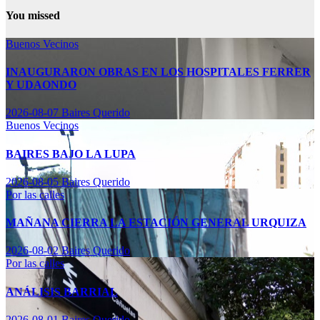
You missed
Buenos Vecinos
INAUGURARON OBRAS EN LOS HOSPITALES FERRER
Y UDAONDO
2026-08-07
Baires Querido
Buenos Vecinos
BAIRES BAJO LA LUPA
2026-08-05
Baires Querido
Por las calles
MAÑANA CIERRA LA ESTACIÓN GENERAL URQUIZA
2026-08-02
Baires Querido
Por las calles
ANÁLISIS BARRIAL
2026-08-01
Baires Querido