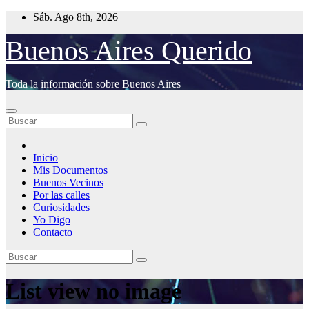
Saltar
Sáb. Ago 8th, 2026
al
contenido
Buenos Aires Querido
Toda la información sobre Buenos Aires
Inicio
Mis Documentos
Buenos Vecinos
Por las calles
Curiosidades
Yo Digo
Contacto
List view no image