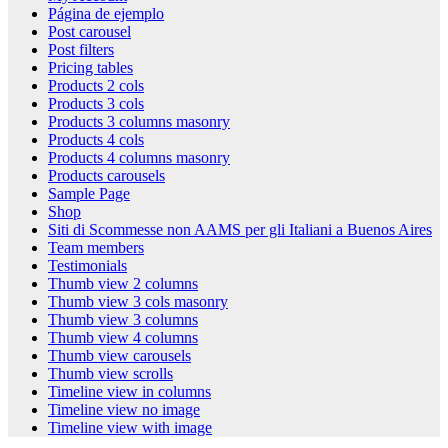
Página de ejemplo
Post carousel
Post filters
Pricing tables
Products 2 cols
Products 3 cols
Products 3 columns masonry
Products 4 cols
Products 4 columns masonry
Products carousels
Sample Page
Shop
Siti di Scommesse non AAMS per gli Italiani a Buenos Aires
Team members
Testimonials
Thumb view 2 columns
Thumb view 3 cols masonry
Thumb view 3 columns
Thumb view 4 columns
Thumb view carousels
Thumb view scrolls
Timeline view in columns
Timeline view no image
Timeline view with image