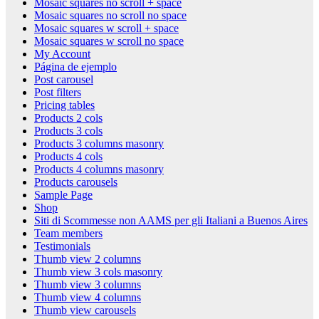
Mosaic squares no scroll + space
Mosaic squares no scroll no space
Mosaic squares w scroll + space
Mosaic squares w scroll no space
My Account
Página de ejemplo
Post carousel
Post filters
Pricing tables
Products 2 cols
Products 3 cols
Products 3 columns masonry
Products 4 cols
Products 4 columns masonry
Products carousels
Sample Page
Shop
Siti di Scommesse non AAMS per gli Italiani a Buenos Aires
Team members
Testimonials
Thumb view 2 columns
Thumb view 3 cols masonry
Thumb view 3 columns
Thumb view 4 columns
Thumb view carousels