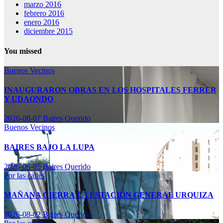
marzo 2016
febrero 2016
enero 2016
diciembre 2015
You missed
Buenos Vecinos
INAUGURARON OBRAS EN LOS HOSPITALES FERRER
Y UDAONDO
2026-08-07
Baires Querido
Buenos Vecinos
BAIRES BAJO LA LUPA
2026-08-05
Baires Querido
Por las calles
MAÑANA CIERRA LA ESTACIÓN GENERAL URQUIZA
2026-08-02
Baires Querido