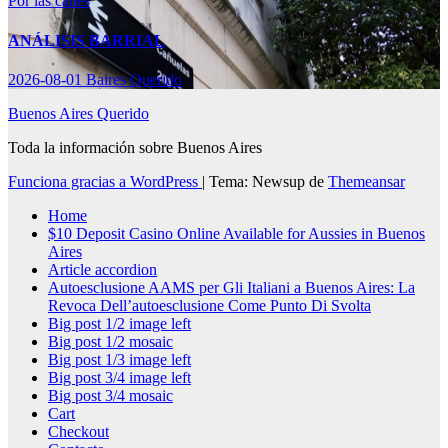
Por las calles
ANÁLISIS BARRIAL
2026-08-01
Baires Querido
Buenos Aires Querido
Toda la información sobre Buenos Aires
Funciona gracias a WordPress
|
Tema: Newsup de
Themeansar
Home
$10 Deposit Casino Online Available for Aussies in Buenos
Aires
Article accordion
Autoesclusione AAMS per Gli Italiani a Buenos Aires: La
Revoca Dell’autoesclusione Come Punto Di Svolta
Big post 1/2 image left
Big post 1/2 mosaic
Big post 1/3 image left
Big post 3/4 image left
Big post 3/4 mosaic
Cart
Checkout