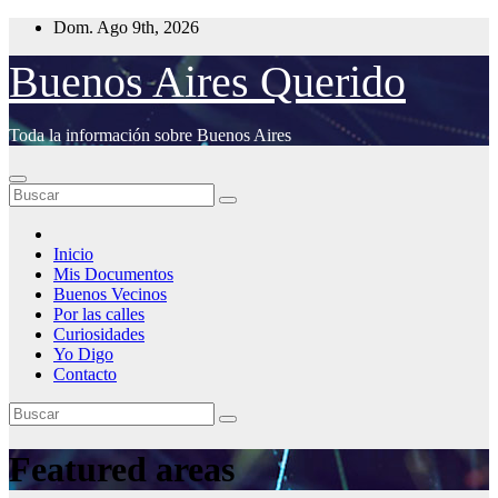
Saltar
Dom. Ago 9th, 2026
al
contenido
Buenos Aires Querido
Toda la información sobre Buenos Aires
Inicio
Mis Documentos
Buenos Vecinos
Por las calles
Curiosidades
Yo Digo
Contacto
Featured areas