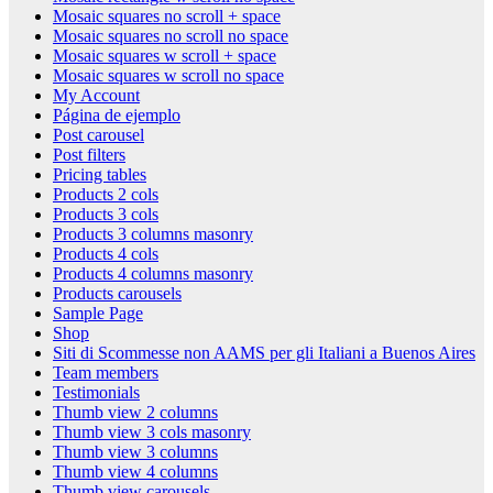
Mosaic squares no scroll + space
Mosaic squares no scroll no space
Mosaic squares w scroll + space
Mosaic squares w scroll no space
My Account
Página de ejemplo
Post carousel
Post filters
Pricing tables
Products 2 cols
Products 3 cols
Products 3 columns masonry
Products 4 cols
Products 4 columns masonry
Products carousels
Sample Page
Shop
Siti di Scommesse non AAMS per gli Italiani a Buenos Aires
Team members
Testimonials
Thumb view 2 columns
Thumb view 3 cols masonry
Thumb view 3 columns
Thumb view 4 columns
Thumb view carousels