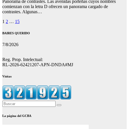
Panorama de contrastes. Las avenidas porteñas cuyos nombres
comienzan con la letra D ofrecen un panorama cargado de
contrastes. Algunas…
Paginación
1
2
…
15
de
BAIRES QUERIDO
entradas
7/8/2026
Reg. Prop. Intelectual:
RL-2026-62421207-APN-DNDA#MJ
Visitas
La página del GCBA