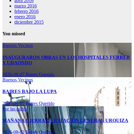
abril 2016
marzo 2016
febrero 2016
enero 2016
diciembre 2015
You missed
Buenos Vecinos
INAUGURARON OBRAS EN LOS HOSPITALES FERRER
Y UDAONDO
2026-08-07
Baires Querido
Buenos Vecinos
BAIRES BAJO LA LUPA
2026-08-05
Baires Querido
Por las calles
MAÑANA CIERRA LA ESTACIÓN GENERAL URQUIZA
2026-08-02
Baires Querido