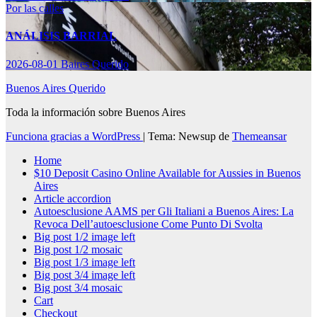
Por las calles
ANÁLISIS BARRIAL
2026-08-01
Baires Querido
Buenos Aires Querido
Toda la información sobre Buenos Aires
Funciona gracias a WordPress
|
Tema: Newsup de
Themeansar
Home
$10 Deposit Casino Online Available for Aussies in Buenos
Aires
Article accordion
Autoesclusione AAMS per Gli Italiani a Buenos Aires: La
Revoca Dell’autoesclusione Come Punto Di Svolta
Big post 1/2 image left
Big post 1/2 mosaic
Big post 1/3 image left
Big post 3/4 image left
Big post 3/4 mosaic
Cart
Checkout