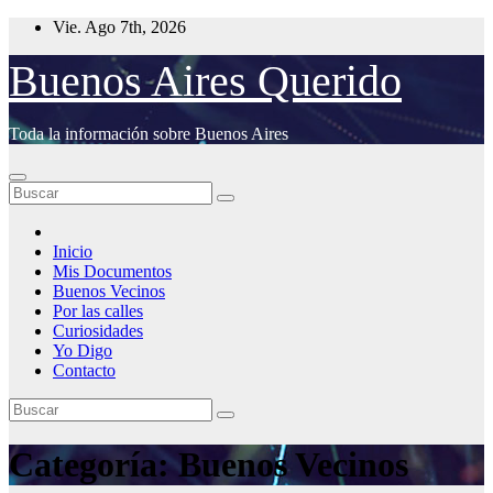
Saltar
Vie. Ago 7th, 2026
al
contenido
Buenos Aires Querido
Toda la información sobre Buenos Aires
Inicio
Mis Documentos
Buenos Vecinos
Por las calles
Curiosidades
Yo Digo
Contacto
Categoría:
Buenos Vecinos