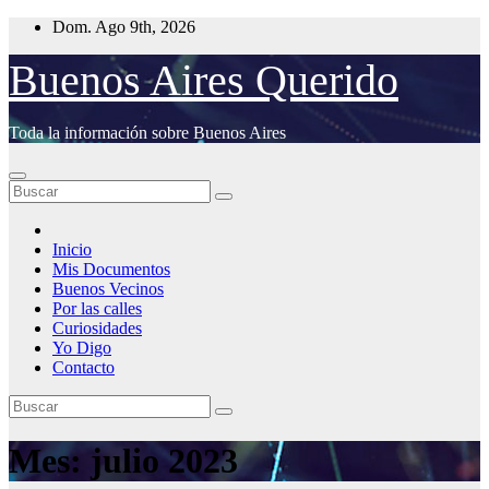
Saltar
Dom. Ago 9th, 2026
al
contenido
Buenos Aires Querido
Toda la información sobre Buenos Aires
Inicio
Mis Documentos
Buenos Vecinos
Por las calles
Curiosidades
Yo Digo
Contacto
Mes:
julio 2023