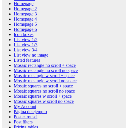
Homepage
Homepage 2
Homepage 3
Homepage 4
Homepage 5
Homepage 6
Icon boxes
List view 1/2
List view 1/3
List view 3/4
List view no image
Listed features
Mosaic rectangle no scroll + space
Mosaic rectangle no scroll no space
Mosaic rectangle w scroll + space
Mosaic rectangle w scroll no space
Mosaic squares no scroll + space
Mosaic squares no scroll no space
Mosaic squares w scroll + space
Mosaic squares w scroll no space
My Account
Página de ejemplo
Post carousel
Post filters
Pricing tables