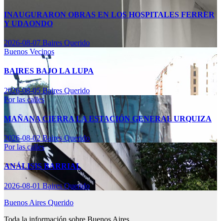
INAUGURARON OBRAS EN LOS HOSPITALES FERRER
Y UDAONDO
2026-08-07
Baires Querido
Buenos Vecinos
BAIRES BAJO LA LUPA
2026-08-05
Baires Querido
Por las calles
MAÑANA CIERRA LA ESTACIÓN GENERAL URQUIZA
2026-08-02
Baires Querido
Por las calles
ANÁLISIS BARRIAL
2026-08-01
Baires Querido
Buenos Aires Querido
Toda la información sobre Buenos Aires