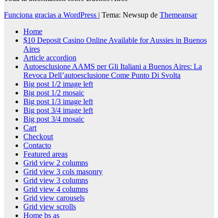
Funciona gracias a WordPress
|
Tema: Newsup de
Themeansar
Home
$10 Deposit Casino Online Available for Aussies in Buenos
Aires
Article accordion
Autoesclusione AAMS per Gli Italiani a Buenos Aires: La
Revoca Dell’autoesclusione Come Punto Di Svolta
Big post 1/2 image left
Big post 1/2 mosaic
Big post 1/3 image left
Big post 3/4 image left
Big post 3/4 mosaic
Cart
Checkout
Contacto
Featured areas
Grid view 2 columns
Grid view 3 cols masonry
Grid view 3 columns
Grid view 4 columns
Grid view carousels
Grid view scrolls
Home bs as