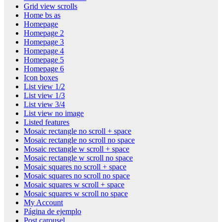
Grid view scrolls
Home bs as
Homepage
Homepage 2
Homepage 3
Homepage 4
Homepage 5
Homepage 6
Icon boxes
List view 1/2
List view 1/3
List view 3/4
List view no image
Listed features
Mosaic rectangle no scroll + space
Mosaic rectangle no scroll no space
Mosaic rectangle w scroll + space
Mosaic rectangle w scroll no space
Mosaic squares no scroll + space
Mosaic squares no scroll no space
Mosaic squares w scroll + space
Mosaic squares w scroll no space
My Account
Página de ejemplo
Post carousel