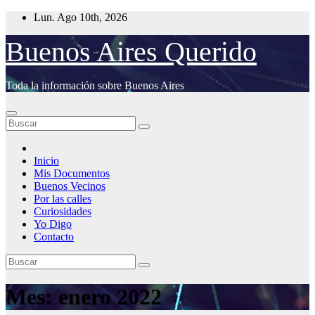
Saltar
Lun. Ago 10th, 2026
al
contenido
Buenos Aires Querido
Toda la información sobre Buenos Aires
Inicio
Mis Documentos
Buenos Vecinos
Por las calles
Curiosidades
Yo Digo
Contacto
Mes:
enero 2022