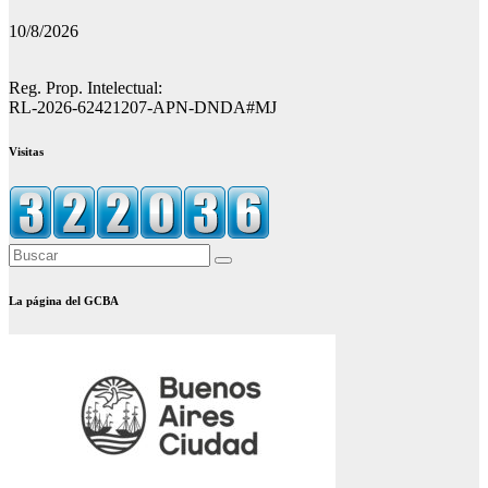
entradas
10/8/2026
Reg. Prop. Intelectual:
RL-2026-62421207-APN-DNDA#MJ
Visitas
La página del GCBA