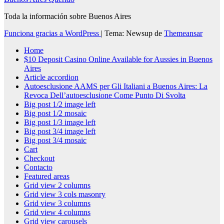
Toda la información sobre Buenos Aires
Funciona gracias a WordPress
|
Tema: Newsup de
Themeansar
Home
$10 Deposit Casino Online Available for Aussies in Buenos
Aires
Article accordion
Autoesclusione AAMS per Gli Italiani a Buenos Aires: La
Revoca Dell’autoesclusione Come Punto Di Svolta
Big post 1/2 image left
Big post 1/2 mosaic
Big post 1/3 image left
Big post 3/4 image left
Big post 3/4 mosaic
Cart
Checkout
Contacto
Featured areas
Grid view 2 columns
Grid view 3 cols masonry
Grid view 3 columns
Grid view 4 columns
Grid view carousels