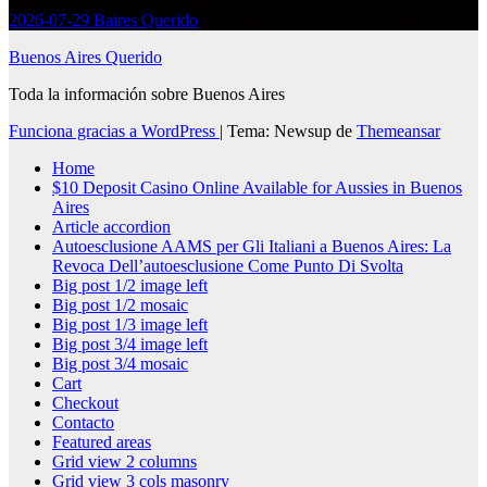
2026-07-29
Baires Querido
Buenos Aires Querido
Toda la información sobre Buenos Aires
Funciona gracias a WordPress
|
Tema: Newsup de
Themeansar
Home
$10 Deposit Casino Online Available for Aussies in Buenos
Aires
Article accordion
Autoesclusione AAMS per Gli Italiani a Buenos Aires: La
Revoca Dell’autoesclusione Come Punto Di Svolta
Big post 1/2 image left
Big post 1/2 mosaic
Big post 1/3 image left
Big post 3/4 image left
Big post 3/4 mosaic
Cart
Checkout
Contacto
Featured areas
Grid view 2 columns
Grid view 3 cols masonry