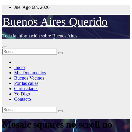
Saltar
Jue. Ago 6th, 2026
al
contenido
Buenos Aires Querido
Toda la información sobre Buenos Aires
Inicio
Mis Documentos
Buenos Vecinos
Por las calles
Curiosidades
Yo Digo
Contacto
Mosaic squares no scroll no