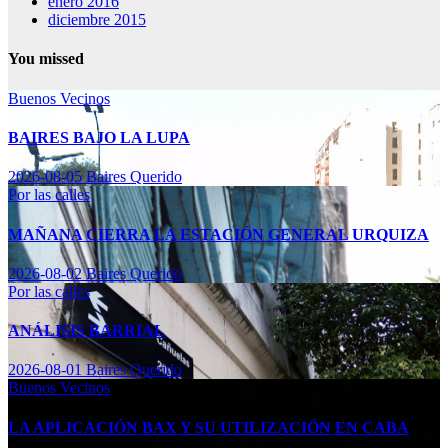
enero 2016
diciembre 2015
You missed
Buenos Vecinos
BAIRES BAJO LA LUPA
2026-08-05
Baires Querido
Por las calles
MAÑANA CIERRA LA ESTACIÓN GENERAL URQUIZA
2026-08-02
Baires Querido
Por las calles
ANÁLISIS BARRIAL
2026-08-01
Baires Querido
Buenos Vecinos
LA APLICACIÓN BAX Y SU UTILIZACIÓN EN CABA