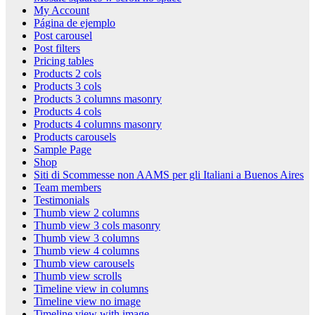
My Account
Página de ejemplo
Post carousel
Post filters
Pricing tables
Products 2 cols
Products 3 cols
Products 3 columns masonry
Products 4 cols
Products 4 columns masonry
Products carousels
Sample Page
Shop
Siti di Scommesse non AAMS per gli Italiani a Buenos Aires
Team members
Testimonials
Thumb view 2 columns
Thumb view 3 cols masonry
Thumb view 3 columns
Thumb view 4 columns
Thumb view carousels
Thumb view scrolls
Timeline view in columns
Timeline view no image
Timeline view with image