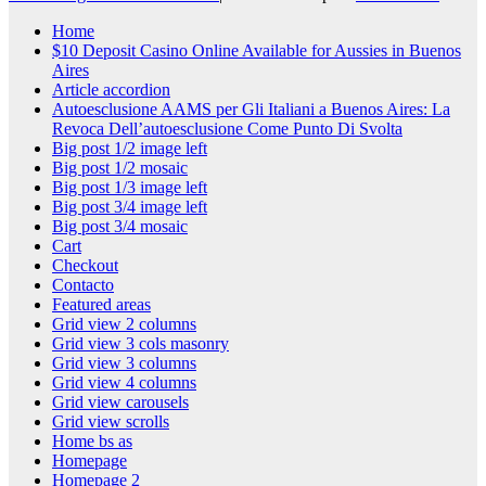
Home
$10 Deposit Casino Online Available for Aussies in Buenos
Aires
Article accordion
Autoesclusione AAMS per Gli Italiani a Buenos Aires: La
Revoca Dell’autoesclusione Come Punto Di Svolta
Big post 1/2 image left
Big post 1/2 mosaic
Big post 1/3 image left
Big post 3/4 image left
Big post 3/4 mosaic
Cart
Checkout
Contacto
Featured areas
Grid view 2 columns
Grid view 3 cols masonry
Grid view 3 columns
Grid view 4 columns
Grid view carousels
Grid view scrolls
Home bs as
Homepage
Homepage 2