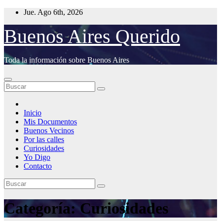
Saltar
Jue. Ago 6th, 2026
al
contenido
Buenos Aires Querido
Toda la información sobre Buenos Aires
Inicio
Mis Documentos
Buenos Vecinos
Por las calles
Curiosidades
Yo Digo
Contacto
Categoría:
Curiosidades