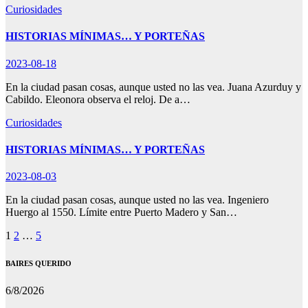
Curiosidades
HISTORIAS MÍNIMAS… Y PORTEÑAS
2023-08-18
En la ciudad pasan cosas, aunque usted no las vea. Juana Azurduy y
Cabildo. Eleonora observa el reloj. De a…
Curiosidades
HISTORIAS MÍNIMAS… Y PORTEÑAS
2023-08-03
En la ciudad pasan cosas, aunque usted no las vea. Ingeniero
Huergo al 1550. Límite entre Puerto Madero y San…
Paginación
1
2
…
5
de
BAIRES QUERIDO
entradas
6/8/2026