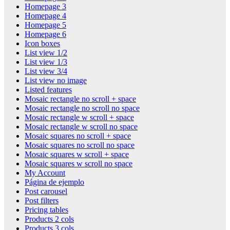
Homepage 3
Homepage 4
Homepage 5
Homepage 6
Icon boxes
List view 1/2
List view 1/3
List view 3/4
List view no image
Listed features
Mosaic rectangle no scroll + space
Mosaic rectangle no scroll no space
Mosaic rectangle w scroll + space
Mosaic rectangle w scroll no space
Mosaic squares no scroll + space
Mosaic squares no scroll no space
Mosaic squares w scroll + space
Mosaic squares w scroll no space
My Account
Página de ejemplo
Post carousel
Post filters
Pricing tables
Products 2 cols
Products 3 cols