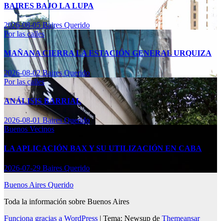
BAIRES BAJO LA LUPA
2026-08-05
Baires Querido
Por las calles
MAÑANA CIERRA LA ESTACIÓN GENERAL URQUIZA
2026-08-02
Baires Querido
Por las calles
ANÁLISIS BARRIAL
2026-08-01
Baires Querido
Buenos Vecinos
LA APLICACIÓN BAX Y SU UTILIZACIÓN EN CABA
2026-07-29
Baires Querido
Buenos Aires Querido
Toda la información sobre Buenos Aires
Funciona gracias a WordPress
|
Tema: Newsup de
Themeansar