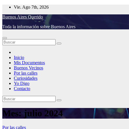
Saltar
Vie. Ago 7th, 2026
al
Buenos Aires Querido
contenido
Toda la información sobre Buenos Aires
Inicio
Mis Documentos
Buenos Vecinos
Por las calles
Curiosidades
Yo Digo
Contacto
Mes:
julio 2024
Por las calles