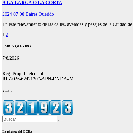
A LA LARGA O LA CORTA
2024-07-08
Baires Querido
En este relevamiento de las calles, avenidas y pasajes de la Ciudad 
Paginación
1
2
de
BAIRES QUERIDO
entradas
7/8/2026
Reg. Prop. Intelectual:
RL-2026-62421207-APN-DNDA#MJ
Visitas
La página del GCBA