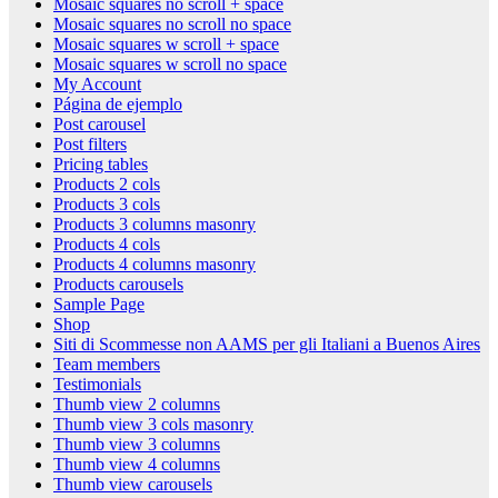
Mosaic squares no scroll + space
Mosaic squares no scroll no space
Mosaic squares w scroll + space
Mosaic squares w scroll no space
My Account
Página de ejemplo
Post carousel
Post filters
Pricing tables
Products 2 cols
Products 3 cols
Products 3 columns masonry
Products 4 cols
Products 4 columns masonry
Products carousels
Sample Page
Shop
Siti di Scommesse non AAMS per gli Italiani a Buenos Aires
Team members
Testimonials
Thumb view 2 columns
Thumb view 3 cols masonry
Thumb view 3 columns
Thumb view 4 columns
Thumb view carousels