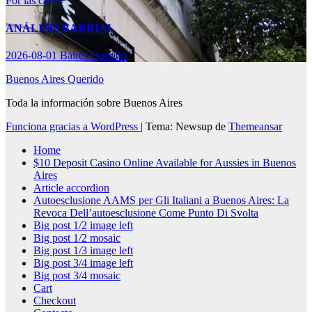
Por las calles
ANÁLISIS BARRIAL
2026-08-01
Baires Querido
Buenos Aires Querido
Toda la información sobre Buenos Aires
Funciona gracias a WordPress
|
Tema: Newsup de
Themeansar
Home
$10 Deposit Casino Online Available for Aussies in Buenos
Aires
Article accordion
Autoesclusione AAMS per Gli Italiani a Buenos Aires: La
Revoca Dell’autoesclusione Come Punto Di Svolta
Big post 1/2 image left
Big post 1/2 mosaic
Big post 1/3 image left
Big post 3/4 image left
Big post 3/4 mosaic
Cart
Checkout