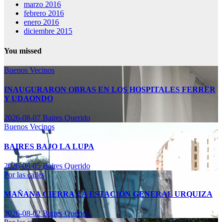
marzo 2016
febrero 2016
enero 2016
diciembre 2015
You missed
Buenos Vecinos
INAUGURARON OBRAS EN LOS HOSPITALES FERRER
Y UDAONDO
2026-08-07
Baires Querido
Buenos Vecinos
BAIRES BAJO LA LUPA
2026-08-05
Baires Querido
Por las calles
MAÑANA CIERRA LA ESTACIÓN GENERAL URQUIZA
2026-08-02
Baires Querido