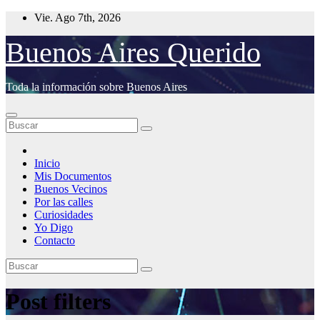
Saltar
Vie. Ago 7th, 2026
al
contenido
Buenos Aires Querido
Toda la información sobre Buenos Aires
Inicio
Mis Documentos
Buenos Vecinos
Por las calles
Curiosidades
Yo Digo
Contacto
Post filters