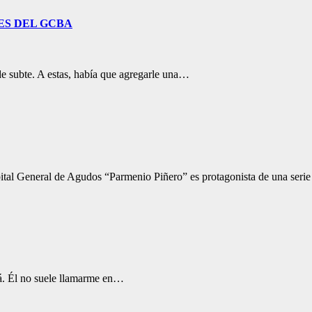
ES DEL GCBA
de subte. A estas, había que agregarle una…
eral de Agudos “Parmenio Piñero” es protagonista de una seri
pá. Él no suele llamarme en…