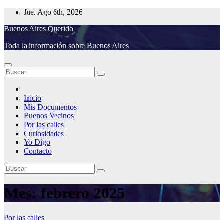
Saltar
Jue. Ago 6th, 2026
al
Buenos Aires Querido
contenido
Toda la información sobre Buenos Aires
Inicio
Mis Documentos
Buenos Vecinos
Por las calles
Curiosidades
Yo Digo
Contacto
Mes:
febrero 2025
Por las calles