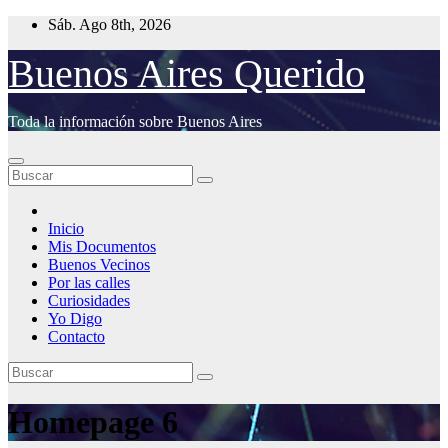
Saltar
Sáb. Ago 8th, 2026
al
contenido
Buenos Aires Querido
Toda la información sobre Buenos Aires
Inicio
Mis Documentos
Buenos Vecinos
Por las calles
Curiosidades
Yo Digo
Contacto
Homepage 6