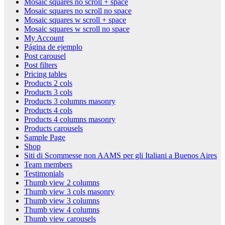
Mosaic squares no scroll + space
Mosaic squares no scroll no space
Mosaic squares w scroll + space
Mosaic squares w scroll no space
My Account
Página de ejemplo
Post carousel
Post filters
Pricing tables
Products 2 cols
Products 3 cols
Products 3 columns masonry
Products 4 cols
Products 4 columns masonry
Products carousels
Sample Page
Shop
Siti di Scommesse non AAMS per gli Italiani a Buenos Aires
Team members
Testimonials
Thumb view 2 columns
Thumb view 3 cols masonry
Thumb view 3 columns
Thumb view 4 columns
Thumb view carousels