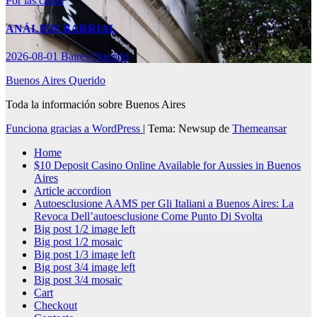
Por las calles
ANÁLISIS BARRIAL
2026-08-01
Baires Querido
Buenos Aires Querido
Toda la información sobre Buenos Aires
Funciona gracias a WordPress
|
Tema: Newsup de
Themeansar
Home
$10 Deposit Casino Online Available for Aussies in Buenos
Aires
Article accordion
Autoesclusione AAMS per Gli Italiani a Buenos Aires: La
Revoca Dell’autoesclusione Come Punto Di Svolta
Big post 1/2 image left
Big post 1/2 mosaic
Big post 1/3 image left
Big post 3/4 image left
Big post 3/4 mosaic
Cart
Checkout