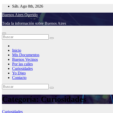
Saltar
Sáb. Ago 8th, 2026
al
Buenos Aires Querido
contenido
Toda la información sobre Buenos Aires
Inicio
Mis Documentos
Buenos Vecinos
Por las calles
Curiosidades
Yo Digo
Contacto
Categoría:
Curiosidades
Curiosidades