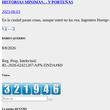
HISTORIAS MÍNIMAS… Y PORTEÑAS
2023-08-03
En la ciudad pasan cosas, aunque usted no las vea. Ingeniero Huerg
Paginación
1
2
…
5
de
BAIRES QUERIDO
entradas
8/8/2026
Reg. Prop. Intelectual:
RL-2026-62421207-APN-DNDA#MJ
Visitas
La página del GCBA