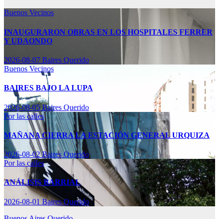
Buenos Vecinos
INAUGURARON OBRAS EN LOS HOSPITALES FERRER
Y UDAONDO
2026-08-07
Baires Querido
Buenos Vecinos
BAIRES BAJO LA LUPA
2026-08-05
Baires Querido
Por las calles
MAÑANA CIERRA LA ESTACIÓN GENERAL URQUIZA
2026-08-02
Baires Querido
Por las calles
ANÁLISIS BARRIAL
2026-08-01
Baires Querido
Buenos Aires Querido