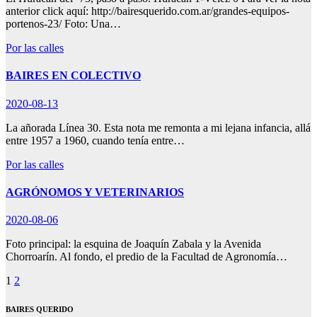
anterior click aquí: http://bairesquerido.com.ar/grandes-equipos-
portenos-23/ Foto: Una…
Por las calles
BAIRES EN COLECTIVO
2020-08-13
La añorada Línea 30. Esta nota me remonta a mi lejana infancia, allá
entre 1957 a 1960, cuando tenía entre…
Por las calles
AGRÓNOMOS Y VETERINARIOS
2020-08-06
Foto principal: la esquina de Joaquín Zabala y la Avenida
Chorroarín. Al fondo, el predio de la Facultad de Agronomía…
Paginación
1
2
de
BAIRES QUERIDO