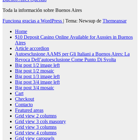
Toda la información sobre Buenos Aires
Funciona gracias a WordPress
|
Tema: Newsup de
Themeansar
Home
$10 Deposit Casino Online Available for Aussies in Buenos
Aires
Article accordion
Autoesclusione AAMS per Gli Italiani a Buenos Aires: La
Revoca Dell’autoesclusione Come Punto Di Svolta
Big post 1/2 image left
Big post 1/2 mosaic
Big post 1/3 image left
Big post 3/4 image left
Big post 3/4 mosaic
Cart
Checkout
Contacto
Featured areas
Grid view 2 columns
Grid view 3 cols masonry
Grid view 3 columns
Grid view 4 columns
Grid view carousels