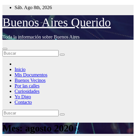
Saltar
Sáb. Ago 8th, 2026
al
contenido
Buenos Aires Querido
Toda la información sobre Buenos Aires
Inicio
Mis Documentos
Buenos Vecinos
Por las calles
Curiosidades
Yo Digo
Contacto
Mes:
agosto 2020