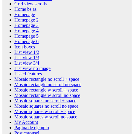
Grid view scrolls
Home bs as
Homepage
Homepage 2
Homepage 3
Homepage 4
Homepage 5
Homepage 6
Icon boxes
List view 1/2
List view 1/3
List view 3/4
List view no image
Listed features
Mosaic rectangle no scroll + space
Mosaic rectangle no scroll no space
Mosaic rectangle w scroll + space
Mosaic rectangle w scroll no space
Mosaic squares no scroll + space
Mosaic squares no scroll no space
Mosaic squares w scroll + space
Mosaic squares w scroll no space
My Account
Página de ejemplo
Post carousel