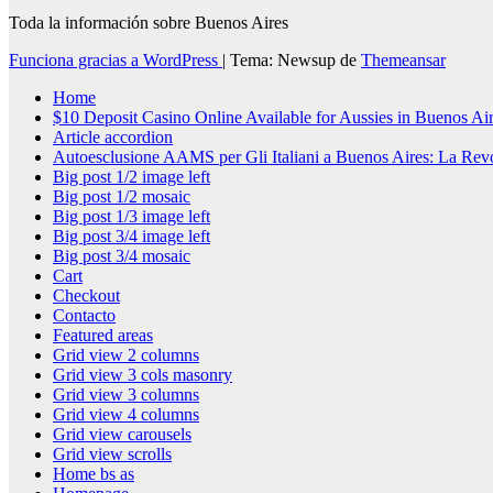
Toda la información sobre Buenos Aires
Funciona gracias a WordPress
|
Tema: Newsup de
Themeansar
Home
$10 Deposit Casino Online Available for Aussies in Buenos Ai
Article accordion
Autoesclusione AAMS per Gli Italiani a Buenos Aires: La Rev
Big post 1/2 image left
Big post 1/2 mosaic
Big post 1/3 image left
Big post 3/4 image left
Big post 3/4 mosaic
Cart
Checkout
Contacto
Featured areas
Grid view 2 columns
Grid view 3 cols masonry
Grid view 3 columns
Grid view 4 columns
Grid view carousels
Grid view scrolls
Home bs as