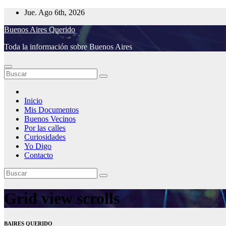
Saltar
Jue. Ago 6th, 2026
al
Buenos Aires Querido
contenido
Toda la información sobre Buenos Aires
Inicio
Mis Documentos
Buenos Vecinos
Por las calles
Curiosidades
Yo Digo
Contacto
Grid view scrolls
BAIRES QUERIDO