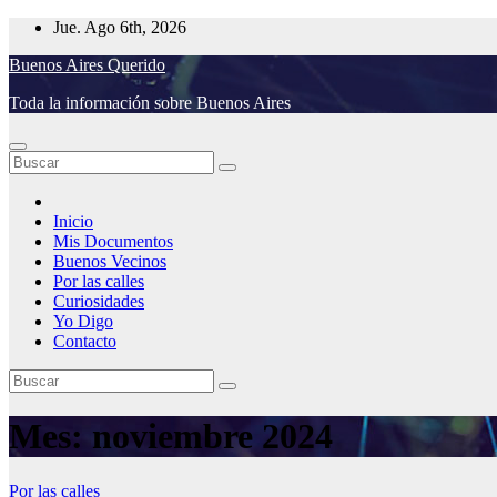
Saltar
Jue. Ago 6th, 2026
al
Buenos Aires Querido
contenido
Toda la información sobre Buenos Aires
Inicio
Mis Documentos
Buenos Vecinos
Por las calles
Curiosidades
Yo Digo
Contacto
Mes:
noviembre 2024
Por las calles