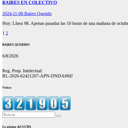
BAIRES EN COLECTIVO
2024-11-08
Baires Querido
Hoy: Línea 98. Apenas pasadas las 10 horas de una mañana de octub
Paginación
1
2
de
BAIRES QUERIDO
entradas
6/8/2026
Reg. Prop. Intelectual:
RL-2026-62421207-APN-DNDA#MJ
Visitas
La página del GCBA