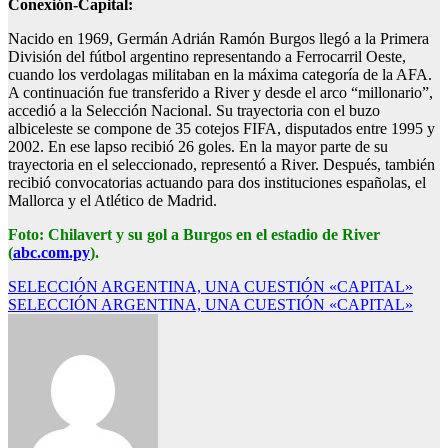
Conexión-Capital:
Nacido en 1969, Germán Adrián Ramón Burgos llegó a la Primera
División del fútbol argentino representando a Ferrocarril Oeste,
cuando los verdolagas militaban en la máxima categoría de la AFA.
A continuación fue transferido a River y desde el arco “millonario”,
accedió a la Selección Nacional. Su trayectoria con el buzo
albiceleste se compone de 35 cotejos FIFA, disputados entre 1995 y
2002. En ese lapso recibió 26 goles. En la mayor parte de su
trayectoria en el seleccionado, representó a River. Después, también
recibió convocatorias actuando para dos instituciones españolas, el
Mallorca y el Atlético de Madrid.
Foto: Chilavert y su gol a Burgos en el estadio de River
(
abc.com.py
).
Navegación
SELECCIÓN ARGENTINA, UNA CUESTIÓN «CAPITAL»
SELECCIÓN ARGENTINA, UNA CUESTIÓN «CAPITAL»
de
entradas