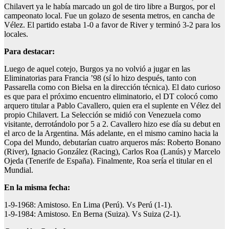
Chilavert ya le había marcado un gol de tiro libre a Burgos, por el
campeonato local. Fue un golazo de sesenta metros, en cancha de
Vélez. El partido estaba 1-0 a favor de River y terminó 3-2 para los
locales.
Para destacar:
Luego de aquel cotejo, Burgos ya no volvió a jugar en las
Eliminatorias para Francia ’98 (sí lo hizo después, tanto con
Passarella como con Bielsa en la dirección técnica). El dato curioso
es que para el próximo encuentro eliminatorio, el DT colocó como
arquero titular a Pablo Cavallero, quien era el suplente en Vélez del
propio Chilavert. La Selección se midió con Venezuela como
visitante, derrotándolo por 5 a 2. Cavallero hizo ese día su debut en
el arco de la Argentina. Más adelante, en el mismo camino hacia la
Copa del Mundo, debutarían cuatro arqueros más: Roberto Bonano
(River), Ignacio González (Racing), Carlos Roa (Lanús) y Marcelo
Ojeda (Tenerife de España). Finalmente, Roa sería el titular en el
Mundial.
En la misma fecha:
1-9-1968: Amistoso. En Lima (Perú). Vs Perú (1-1).
1-9-1984: Amistoso. En Berna (Suiza). Vs Suiza (2-1).