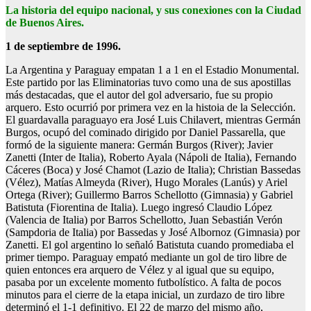
La historia del equipo nacional, y sus conexiones con la Ciudad
de Buenos Aires.
1 de septiembre de 1996.
La Argentina y Paraguay empatan 1 a 1 en el Estadio Monumental.
Este partido por las Eliminatorias tuvo como una de sus apostillas
más destacadas, que el autor del gol adversario, fue su propio
arquero. Esto ocurrió por primera vez en la histoia de la Selección.
El guardavalla paraguayo era José Luis Chilavert, mientras Germán
Burgos, ocupó del cominado dirigido por Daniel Passarella, que
formó de la siguiente manera: Germán Burgos (River); Javier
Zanetti (Inter de Italia), Roberto Ayala (Nápoli de Italia), Fernando
Cáceres (Boca) y José Chamot (Lazio de Italia); Christian Bassedas
(Vélez), Matías Almeyda (River), Hugo Morales (Lanús) y Ariel
Ortega (River); Guillermo Barros Schellotto (Gimnasia) y Gabriel
Batistuta (Fiorentina de Italia). Luego ingresó Claudio López
(Valencia de Italia) por Barros Schellotto, Juan Sebastián Verón
(Sampdoria de Italia) por Bassedas y José Albornoz (Gimnasia) por
Zanetti. El gol argentino lo señaló Batistuta cuando promediaba el
primer tiempo. Paraguay empató mediante un gol de tiro libre de
quien entonces era arquero de Vélez y al igual que su equipo,
pasaba por un excelente momento futbolístico. A falta de pocos
minutos para el cierre de la etapa inicial, un zurdazo de tiro libre
determinó el 1-1 definitivo. El 22 de marzo del mismo año,