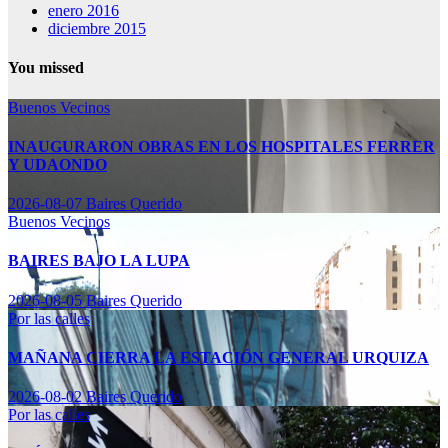
enero 2016
diciembre 2015
You missed
Buenos Vecinos
INAUGURARON OBRAS EN LOS HOSPITALES FERRER
Y UDAONDO
2026-08-07
Baires Querido
Buenos Vecinos
BAIRES BAJO LA LUPA
2026-08-05
Baires Querido
Por las calles
MAÑANA CIERRA LA ESTACIÓN GENERAL URQUIZA
2026-08-02
Baires Querido
Por las calles