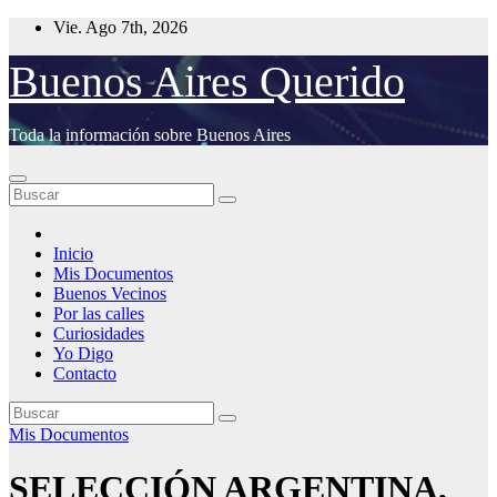
Saltar
Vie. Ago 7th, 2026
al
contenido
Buenos Aires Querido
Toda la información sobre Buenos Aires
Inicio
Mis Documentos
Buenos Vecinos
Por las calles
Curiosidades
Yo Digo
Contacto
Mis Documentos
SELECCIÓN ARGENTINA,