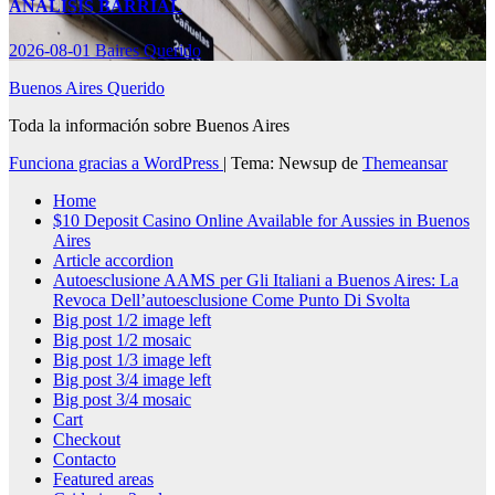
ANÁLISIS BARRIAL
2026-08-01
Baires Querido
Buenos Aires Querido
Toda la información sobre Buenos Aires
Funciona gracias a WordPress
|
Tema: Newsup de
Themeansar
Home
$10 Deposit Casino Online Available for Aussies in Buenos
Aires
Article accordion
Autoesclusione AAMS per Gli Italiani a Buenos Aires: La
Revoca Dell’autoesclusione Come Punto Di Svolta
Big post 1/2 image left
Big post 1/2 mosaic
Big post 1/3 image left
Big post 3/4 image left
Big post 3/4 mosaic
Cart
Checkout
Contacto
Featured areas