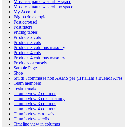
Mosaic squares w scroll + space
Mosaic squares w scroll no space
My Account
Página de ejemplo
Post carousel
Post filters
Pricing tables
Products 2 cols
Products 3 cols
Products 3 columns masonry
Products 4 cols
Products 4 columns masonry
Products carousels
Sample Page
Shop
Siti di Scommesse non AAMS per gli Italiani a Buenos Aires
Team members
Testimonials
Thumb view 2 columns
Thumb view 3 cols masonry
Thumb view 3 columns
Thumb view 4 columns
Thumb view carousels
Thumb view scrolls
Timeline view in columns