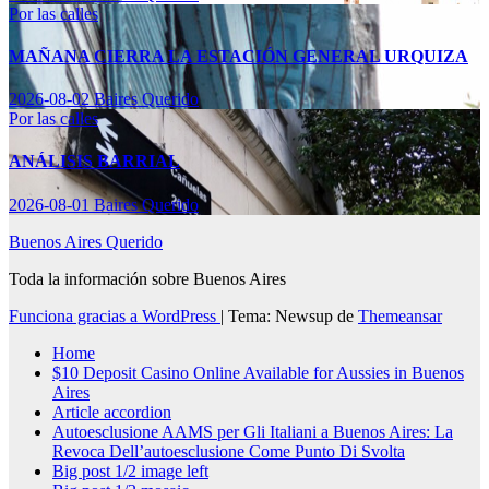
Por las calles
MAÑANA CIERRA LA ESTACIÓN GENERAL URQUIZA
2026-08-02
Baires Querido
Por las calles
ANÁLISIS BARRIAL
2026-08-01
Baires Querido
Buenos Aires Querido
Toda la información sobre Buenos Aires
Funciona gracias a WordPress
|
Tema: Newsup de
Themeansar
Home
$10 Deposit Casino Online Available for Aussies in Buenos
Aires
Article accordion
Autoesclusione AAMS per Gli Italiani a Buenos Aires: La
Revoca Dell’autoesclusione Come Punto Di Svolta
Big post 1/2 image left