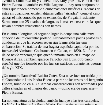
avenidas Emilio Castro y General Paz. Muy próximo, en el barrio
Piedra Buena —también en Villa Lugano—, hay otro conjunto de
calles que rinden homenaje a embarcaciones históricas. Además de
estas agrupaciones, existen algunas calles “aisladas”, como el caso,
quizás el más conocido por su extensión, de Fragata Presidente
Sarmiento: con 25 cuadras de largo, es la más extensa entre las que
llevan nombres relacionados con barcos.
En cuanto a longitud, el segundo lugar lo ocupa una calle muy
conocida del microcentro porteño. Probablemente pocos peatones o
conductores que la recorren sepan que Esmeralda fue una
embarcación. Se trataba de una fragata española capturada por las
fuerzas del Almirante Cochrane en el Callao, en 1820. No fue el
único navío “enemigo” que quedó inmortalizado en el mapa de
Buenos Aires. También aparece Falucho San Luis, otro barco
español que fue tomado por las fuerzas patriotas durante las guerras
del siglo XIX.
¿Un nombre llamativo? Luisito Cuter. Esta nave fue construida por
el Comandante Luis Piedra Buena a partir de los restos del bergantín
Espora, hundido en 1873. Ambas embarcaciones son recordadas por
calles situadas en el interior del barrio —como era de esperarse—
Piedra Buena.
La nomenclatura de la ciudad también incluye a las tres carabelas:
La Niña, La Pinta y La Santa María. Son pasajes consecutivos y