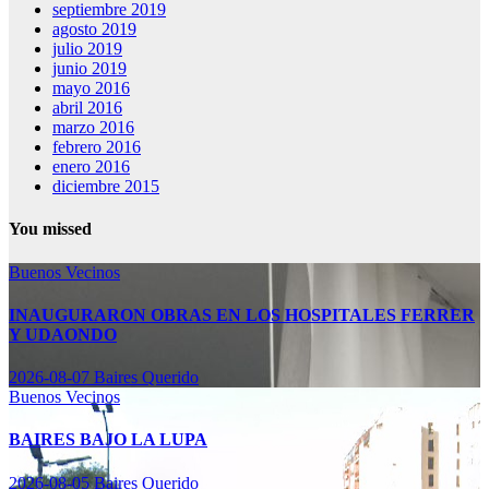
septiembre 2019
agosto 2019
julio 2019
junio 2019
mayo 2016
abril 2016
marzo 2016
febrero 2016
enero 2016
diciembre 2015
You missed
Buenos Vecinos
INAUGURARON OBRAS EN LOS HOSPITALES FERRER
Y UDAONDO
2026-08-07
Baires Querido
Buenos Vecinos
BAIRES BAJO LA LUPA
2026-08-05
Baires Querido