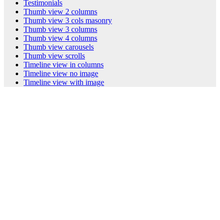
Testimonials
Thumb view 2 columns
Thumb view 3 cols masonry
Thumb view 3 columns
Thumb view 4 columns
Thumb view carousels
Thumb view scrolls
Timeline view in columns
Timeline view no image
Timeline view with image