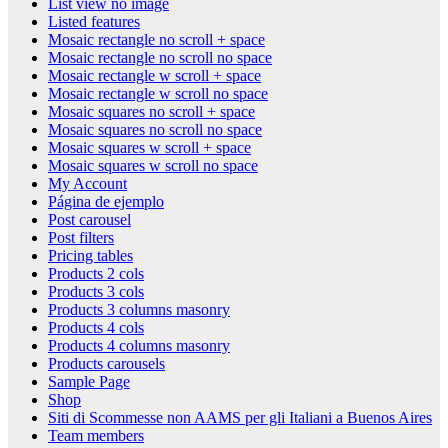
List view no image
Listed features
Mosaic rectangle no scroll + space
Mosaic rectangle no scroll no space
Mosaic rectangle w scroll + space
Mosaic rectangle w scroll no space
Mosaic squares no scroll + space
Mosaic squares no scroll no space
Mosaic squares w scroll + space
Mosaic squares w scroll no space
My Account
Página de ejemplo
Post carousel
Post filters
Pricing tables
Products 2 cols
Products 3 cols
Products 3 columns masonry
Products 4 cols
Products 4 columns masonry
Products carousels
Sample Page
Shop
Siti di Scommesse non AAMS per gli Italiani a Buenos Aires
Team members