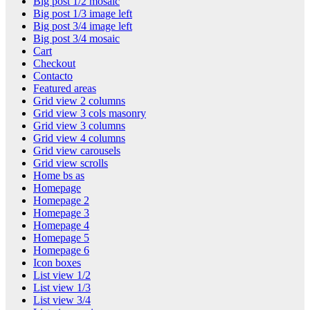
Big post 1/2 mosaic
Big post 1/3 image left
Big post 3/4 image left
Big post 3/4 mosaic
Cart
Checkout
Contacto
Featured areas
Grid view 2 columns
Grid view 3 cols masonry
Grid view 3 columns
Grid view 4 columns
Grid view carousels
Grid view scrolls
Home bs as
Homepage
Homepage 2
Homepage 3
Homepage 4
Homepage 5
Homepage 6
Icon boxes
List view 1/2
List view 1/3
List view 3/4