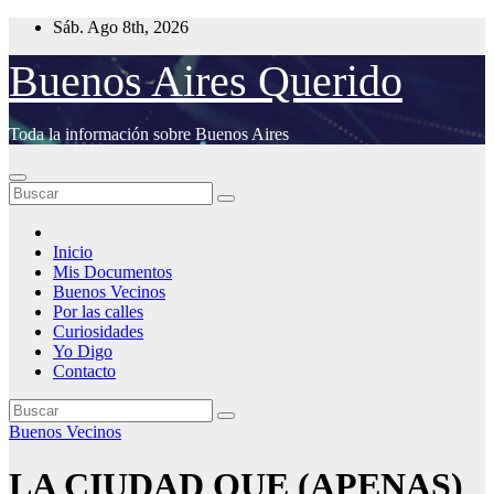
Saltar
Sáb. Ago 8th, 2026
al
contenido
Buenos Aires Querido
Toda la información sobre Buenos Aires
Inicio
Mis Documentos
Buenos Vecinos
Por las calles
Curiosidades
Yo Digo
Contacto
Buenos Vecinos
LA CIUDAD QUE (APENAS)