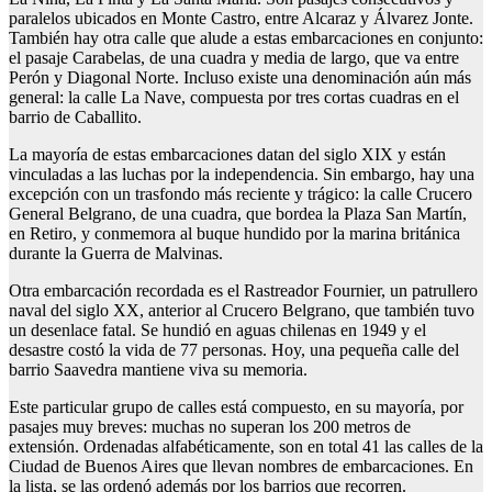
paralelos ubicados en Monte Castro, entre Alcaraz y Álvarez Jonte.
También hay otra calle que alude a estas embarcaciones en conjunto:
el pasaje Carabelas, de una cuadra y media de largo, que va entre
Perón y Diagonal Norte. Incluso existe una denominación aún más
general: la calle La Nave, compuesta por tres cortas cuadras en el
barrio de Caballito.
La mayoría de estas embarcaciones datan del siglo XIX y están
vinculadas a las luchas por la independencia. Sin embargo, hay una
excepción con un trasfondo más reciente y trágico: la calle Crucero
General Belgrano, de una cuadra, que bordea la Plaza San Martín,
en Retiro, y conmemora al buque hundido por la marina británica
durante la Guerra de Malvinas.
Otra embarcación recordada es el Rastreador Fournier, un patrullero
naval del siglo XX, anterior al Crucero Belgrano, que también tuvo
un desenlace fatal. Se hundió en aguas chilenas en 1949 y el
desastre costó la vida de 77 personas. Hoy, una pequeña calle del
barrio Saavedra mantiene viva su memoria.
Este particular grupo de calles está compuesto, en su mayoría, por
pasajes muy breves: muchas no superan los 200 metros de
extensión. Ordenadas alfabéticamente, son en total 41 las calles de la
Ciudad de Buenos Aires que llevan nombres de embarcaciones. En
la lista, se las ordenó además por los barrios que recorren.