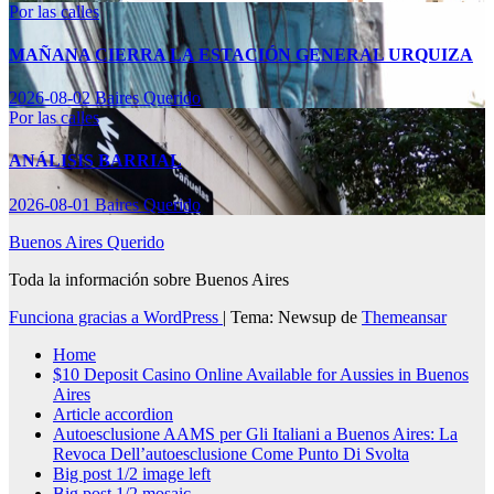
Por las calles
MAÑANA CIERRA LA ESTACIÓN GENERAL URQUIZA
2026-08-02
Baires Querido
Por las calles
ANÁLISIS BARRIAL
2026-08-01
Baires Querido
Buenos Aires Querido
Toda la información sobre Buenos Aires
Funciona gracias a WordPress
|
Tema: Newsup de
Themeansar
Home
$10 Deposit Casino Online Available for Aussies in Buenos
Aires
Article accordion
Autoesclusione AAMS per Gli Italiani a Buenos Aires: La
Revoca Dell’autoesclusione Come Punto Di Svolta
Big post 1/2 image left
Big post 1/2 mosaic