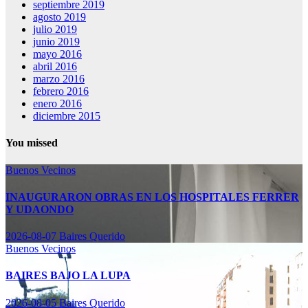
septiembre 2019
agosto 2019
julio 2019
junio 2019
mayo 2016
abril 2016
marzo 2016
febrero 2016
enero 2016
diciembre 2015
You missed
Buenos Vecinos
INAUGURARON OBRAS EN LOS HOSPITALES FERRER
Y UDAONDO
2026-08-07
Baires Querido
Buenos Vecinos
BAIRES BAJO LA LUPA
2026-08-05
Baires Querido