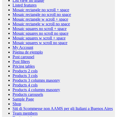
List view no image
Listed features
Mosaic rectangle no scroll + space
Mosaic rectangle no scroll no space
Mosaic rectangle w scroll + space
Mosaic rectangle w scroll no space
Mosaic squares no scroll + space
Mosaic squares no scroll no space
Mosaic squares w scroll + space
Mosaic squares w scroll no space
My Account
Página de ejemplo
Post carousel
Post filters
Pricing tables
Products 2 cols
Products 3 cols
Products 3 columns masonry
Products 4 cols
Products 4 columns masonry
Products carousels
Sample Page
Shop
Siti di Scommesse non AAMS per gli Italiani a Buenos Aires
Team members