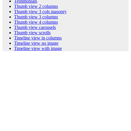
Testimonials
Thumb view 2 columns
Thumb view 3 cols masonry
Thumb view 3 columns
Thumb view 4 columns
Thumb view carousels
Thumb view scrolls
Timeline view in columns
Timeline view no image
Timeline view with image