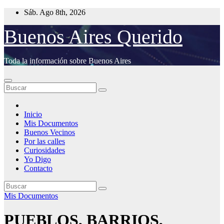
Saltar
Sáb. Ago 8th, 2026
al
contenido
Buenos Aires Querido
Toda la información sobre Buenos Aires
Inicio
Mis Documentos
Buenos Vecinos
Por las calles
Curiosidades
Yo Digo
Contacto
Mis Documentos
PUEBLOS, BARRIOS,