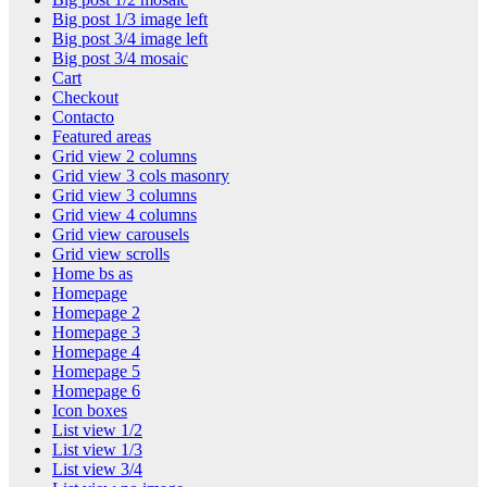
Big post 1/3 image left
Big post 3/4 image left
Big post 3/4 mosaic
Cart
Checkout
Contacto
Featured areas
Grid view 2 columns
Grid view 3 cols masonry
Grid view 3 columns
Grid view 4 columns
Grid view carousels
Grid view scrolls
Home bs as
Homepage
Homepage 2
Homepage 3
Homepage 4
Homepage 5
Homepage 6
Icon boxes
List view 1/2
List view 1/3
List view 3/4