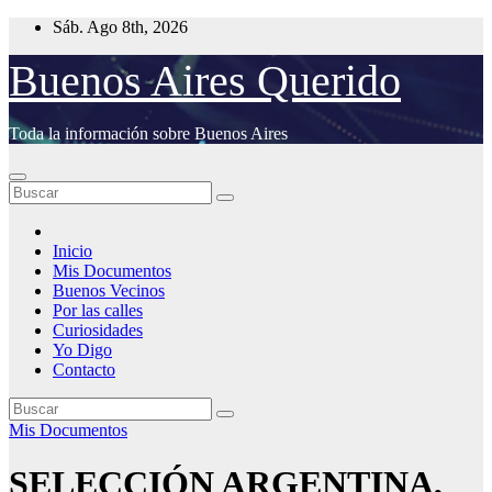
Saltar
Sáb. Ago 8th, 2026
al
contenido
Buenos Aires Querido
Toda la información sobre Buenos Aires
Inicio
Mis Documentos
Buenos Vecinos
Por las calles
Curiosidades
Yo Digo
Contacto
Mis Documentos
SELECCIÓN ARGENTINA,