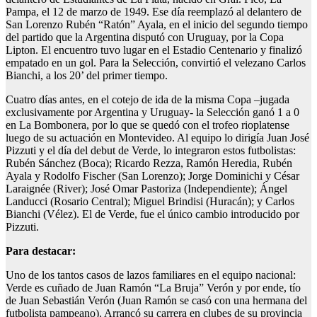
Pampa, el 12 de marzo de 1949. Ese día reemplazó al delantero de
San Lorenzo Rubén “Ratón” Ayala, en el inicio del segundo tiempo
del partido que la Argentina disputó con Uruguay, por la Copa
Lipton. El encuentro tuvo lugar en el Estadio Centenario y finalizó
empatado en un gol. Para la Selección, convirtió el velezano Carlos
Bianchi, a los 20’ del primer tiempo.
Cuatro días antes, en el cotejo de ida de la misma Copa –jugada
exclusivamente por Argentina y Uruguay- la Selección ganó 1 a 0
en La Bombonera, por lo que se quedó con el trofeo rioplatense
luego de su actuación en Montevideo. Al equipo lo dirigía Juan José
Pizzuti y el día del debut de Verde, lo integraron estos futbolistas:
Rubén Sánchez (Boca); Ricardo Rezza, Ramón Heredia, Rubén
Ayala y Rodolfo Fischer (San Lorenzo); Jorge Dominichi y César
Laraignée (River); José Omar Pastoriza (Independiente); Ángel
Landucci (Rosario Central); Miguel Brindisi (Huracán); y Carlos
Bianchi (Vélez). El de Verde, fue el único cambio introducido por
Pizzuti.
Para destacar:
Uno de los tantos casos de lazos familiares en el equipo nacional:
Verde es cuñado de Juan Ramón “La Bruja” Verón y por ende, tío
de Juan Sebastián Verón (Juan Ramón se casó con una hermana del
futbolista pampeano). Arrancó su carrera en clubes de su provincia