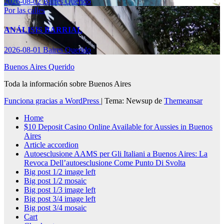
2026-08-02
Baires Querido
Por las calles
ANÁLISIS BARRIAL
2026-08-01
Baires Querido
Buenos Aires Querido
Toda la información sobre Buenos Aires
Funciona gracias a WordPress
|
Tema: Newsup de
Themeansar
Home
$10 Deposit Casino Online Available for Aussies in Buenos
Aires
Article accordion
Autoesclusione AAMS per Gli Italiani a Buenos Aires: La
Revoca Dell’autoesclusione Come Punto Di Svolta
Big post 1/2 image left
Big post 1/2 mosaic
Big post 1/3 image left
Big post 3/4 image left
Big post 3/4 mosaic
Cart