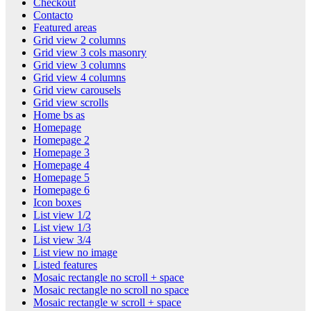
Checkout
Contacto
Featured areas
Grid view 2 columns
Grid view 3 cols masonry
Grid view 3 columns
Grid view 4 columns
Grid view carousels
Grid view scrolls
Home bs as
Homepage
Homepage 2
Homepage 3
Homepage 4
Homepage 5
Homepage 6
Icon boxes
List view 1/2
List view 1/3
List view 3/4
List view no image
Listed features
Mosaic rectangle no scroll + space
Mosaic rectangle no scroll no space
Mosaic rectangle w scroll + space