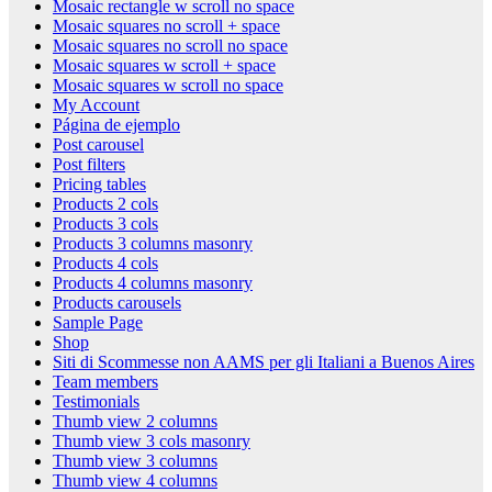
Mosaic rectangle w scroll no space
Mosaic squares no scroll + space
Mosaic squares no scroll no space
Mosaic squares w scroll + space
Mosaic squares w scroll no space
My Account
Página de ejemplo
Post carousel
Post filters
Pricing tables
Products 2 cols
Products 3 cols
Products 3 columns masonry
Products 4 cols
Products 4 columns masonry
Products carousels
Sample Page
Shop
Siti di Scommesse non AAMS per gli Italiani a Buenos Aires
Team members
Testimonials
Thumb view 2 columns
Thumb view 3 cols masonry
Thumb view 3 columns
Thumb view 4 columns