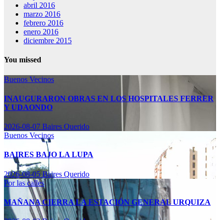
abril 2016
marzo 2016
febrero 2016
enero 2016
diciembre 2015
You missed
Buenos Vecinos
INAUGURARON OBRAS EN LOS HOSPITALES FERRER
Y UDAONDO
2026-08-07
Baires Querido
Buenos Vecinos
BAIRES BAJO LA LUPA
2026-08-05
Baires Querido
Por las calles
MAÑANA CIERRA LA ESTACIÓN GENERAL URQUIZA