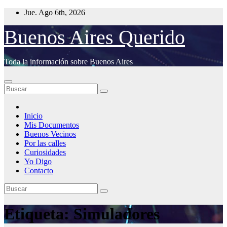
Saltar
Jue. Ago 6th, 2026
al
contenido
Buenos Aires Querido
Toda la información sobre Buenos Aires
Inicio
Mis Documentos
Buenos Vecinos
Por las calles
Curiosidades
Yo Digo
Contacto
Etiqueta:
Simuladores