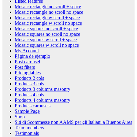
Listed features
Mosaic rectangle no scroll + space
Mosaic rectangle no scroll no space
Mosaic rectangle w scroll + space
Mosaic rectangle w scroll no space
Mosaic squares no scroll + space
Mosaic squares no scroll no space
Mosaic squares w scroll + space
Mosaic squares w scroll no space
My Account
Página de ejemplo
Post carousel
Post filters
Pricing tables
Products 2 cols
Products 3 cols
Products 3 columns masonry
Products 4 cols
Products 4 columns masonry
Products carousels
Sample Page
Shop
Siti di Scommesse non AAMS per gli Italiani a Buenos Aires
Team members
Testimonials