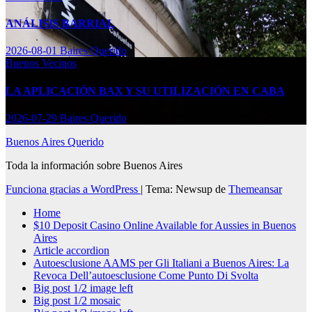
ANÁLISIS BARRIAL
2026-08-01
Baires Querido
Buenos Vecinos
LA APLICACIÓN BAX Y SU UTILIZACIÓN EN CABA
2026-07-29
Baires Querido
Buenos Aires Querido
Toda la información sobre Buenos Aires
Funciona gracias a WordPress
|
Tema: Newsup de
Themeansar
Home
$10 Deposit Casino Online Available for Aussies in Buenos
Aires
Article accordion
Autoesclusione AAMS per Gli Italiani a Buenos Aires: La
Revoca Dell’autoesclusione Come Punto Di Svolta
Big post 1/2 image left
Big post 1/2 mosaic