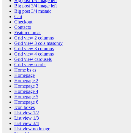
Big post 1/3 image left
Big post 3/4 image left
Big post 3/4 mosaic
Cart
Checkout
Contacto
Featured areas
Grid view 2 columns
Grid view 3 cols masonry
Grid view 3 columns
Grid view 4 columns
Grid view carousels
Grid view scrolls
Home bs as
Homepage
Homepage 2
Homepage 3
Homepage 4
Homepage 5
Homepage 6
Icon boxes
List view 1/2
List view 1/3
List view 3/4
List view no image