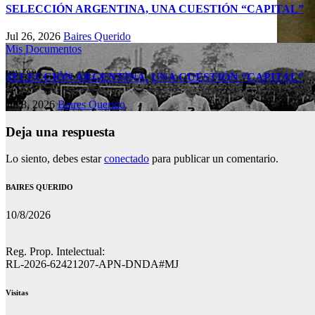
SELECCIÓN ARGENTINA, UNA CUESTIÓN “CAPITAL”
Jul 26, 2026
Baires Querido
Mis Documentos
SELECCIÓN ARGENTINA, UNA CUESTIÓN “CAPITAL”
Jul 8, 2026
Baires Querido
Deja una respuesta
Lo siento, debes estar
conectado
para publicar un comentario.
BAIRES QUERIDO
10/8/2026
Reg. Prop. Intelectual:
RL-2026-62421207-APN-DNDA#MJ
Visitas