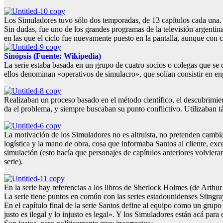
Los Simuladores tuvo sólo dos temporadas, de 13 capítulos cada una. L
Sin dudas, fue uno de los grandes programas de la televisión argentin
en las que el ciclo fue nuevamente puesto en la pantalla, aunque con 
Sinópsis (Fuente: Wikipedia)
La serie estaba basada en un grupo de cuatro socios o colegas que se
ellos denominan «operativos de simulacro», que solían consistir en eng
Realizaban un proceso basado en el método científico, el descubrimient
da el problema, y siempre buscaban su punto conflictivo. Utilizaban tác
La motivación de los Simuladores no es altruista, no pretenden cambiar
logística y la mano de obra, cosa que informaba Santos al cliente, ex
simulación (esto hacía que personajes de capítulos anteriores volvier
serie).
En la serie hay referencias a los libros de Sherlock Holmes (de Arthu
La serie tiene puntos en común con las series estadounidenses Stingr
En el capítulo final de la serie Santos define al equipo como un grupo 
justo es ilegal y lo injusto es legal». Y los Simuladores están acá par