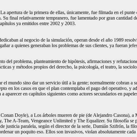
a apertura de la primera de ellas, únicamente, fue filmada en el punte
a. Su final relativamente tempranero, fue lamentado por gran cantidad d
capítulos ya emitidos entre 2002 y 2003.
 dedicaban al negocio de la simulación, operan desde el año 1989 resolv
añar a quienes generaban los problemas de sus clientes, ya fueran jefes
o del problema, planteamiento de hipótesis, afirmaciones y refutaciones
ticas y métodos propios del derecho, la psicología, el teatro, la sociolog
 el mundo sino dar un servicio útil a la gente; normalmente cobran a sus
cepto en los casos en que el plan contemplaba el pago del operativo, y 
an a aparecer en capítulos siguientes como actores secundarios en papele
r Conan Doyle), a Los árboles mueren de pie (de Alejandro Casona), a M
ay, The A-Team, Vengeance Unlimited y The Equalizer. Su filosofía se p
de justicia paralela, según el director de la serie, Damián Szifrón, la f
a ordenar un poquito eso. Ellos son invasivos, violan absolutamente cada 