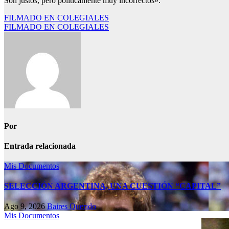
Son justos, pero políticamente muy incorrectos».
Navegación
FILMADO EN COLEGIALES
FILMADO EN COLEGIALES
de
entradas
Por
Entrada relacionada
Mis Documentos
SELECCIÓN ARGENTINA, UNA CUESTIÓN “CAPITAL”
Ago 9, 2026
Baires Querido
Mis Documentos