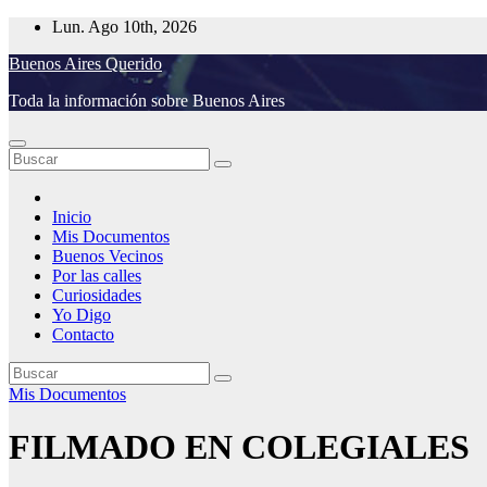
Saltar
Lun. Ago 10th, 2026
al
Buenos Aires Querido
contenido
Toda la información sobre Buenos Aires
Inicio
Mis Documentos
Buenos Vecinos
Por las calles
Curiosidades
Yo Digo
Contacto
Mis Documentos
FILMADO EN COLEGIALES