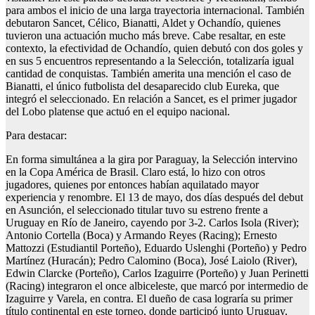
para ambos el inicio de una larga trayectoria internacional. También
debutaron Sancet, Célico, Bianatti, Aldet y Ochandío, quienes
tuvieron una actuación mucho más breve. Cabe resaltar, en este
contexto, la efectividad de Ochandío, quien debutó con dos goles y
en sus 5 encuentros representando a la Selección, totalizaría igual
cantidad de conquistas. También amerita una mención el caso de
Bianatti, el único futbolista del desaparecido club Eureka, que
integró el seleccionado. En relación a Sancet, es el primer jugador
del Lobo platense que actuó en el equipo nacional.
Para destacar:
En forma simultánea a la gira por Paraguay, la Selección intervino
en la Copa América de Brasil. Claro está, lo hizo con otros
jugadores, quienes por entonces habían aquilatado mayor
experiencia y renombre. El 13 de mayo, dos días después del debut
en Asunción, el seleccionado titular tuvo su estreno frente a
Uruguay en Río de Janeiro, cayendo por 3-2. Carlos Isola (River);
Antonio Cortella (Boca) y Armando Reyes (Racing); Ernesto
Mattozzi (Estudiantil Porteño), Eduardo Uslenghi (Porteño) y Pedro
Martínez (Huracán); Pedro Calomino (Boca), José Laiolo (River),
Edwin Clarcke (Porteño), Carlos Izaguirre (Porteño) y Juan Perinetti
(Racing) integraron el once albiceleste, que marcó por intermedio de
Izaguirre y Varela, en contra. El dueño de casa lograría su primer
título continental en este torneo, donde participó junto Uruguay,