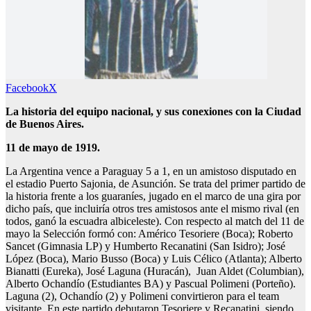
Facebook
X
La historia del equipo nacional, y sus conexiones con la Ciudad
de Buenos Aires.
11 de mayo de 1919.
La Argentina vence a Paraguay 5 a 1, en un amistoso disputado en
el estadio Puerto Sajonia, de Asunción. Se trata del primer partido de
la historia frente a los guaraníes, jugado en el marco de una gira por
dicho país, que incluiría otros tres amistosos ante el mismo rival (en
todos, ganó la escuadra albiceleste). Con respecto al match del 11 de
mayo la Selección formó con: Américo Tesoriere (Boca); Roberto
Sancet (Gimnasia LP) y Humberto Recanatini (San Isidro); José
López (Boca), Mario Busso (Boca) y Luis Célico (Atlanta); Alberto
Bianatti (Eureka), José Laguna (Huracán), Juan Aldet (Columbian),
Alberto Ochandío (Estudiantes BA) y Pascual Polimeni (Porteño).
Laguna (2), Ochandío (2) y Polimeni convirtieron para el team
visitante. En este partido debutaron Tesoriere y Recanatini, siendo