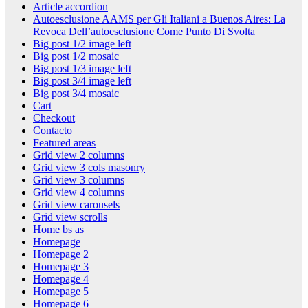
Article accordion
Autoesclusione AAMS per Gli Italiani a Buenos Aires: La
Revoca Dell’autoesclusione Come Punto Di Svolta
Big post 1/2 image left
Big post 1/2 mosaic
Big post 1/3 image left
Big post 3/4 image left
Big post 3/4 mosaic
Cart
Checkout
Contacto
Featured areas
Grid view 2 columns
Grid view 3 cols masonry
Grid view 3 columns
Grid view 4 columns
Grid view carousels
Grid view scrolls
Home bs as
Homepage
Homepage 2
Homepage 3
Homepage 4
Homepage 5
Homepage 6