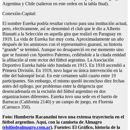
Argentina y Chile (salieron en este orden en la tabla final).
Conexión-Capital:
El nombre Eureka podría resultar curioso para una institución actual,
pero, efectivamente, así se denominó el club que le dio a Alberto
Bianatti a la Selección en aquella gira que realizó en Paraguay en
1919. La vida de Eureka fue muy corta. Aproximadamente un año
después de los amistosos con el representativo guaraní, su historia
“grande” se terminó. Aunque no desapareció en ese momento sino
que se fusionó con Sportivo Palermo, cediéndole a la citada entidad
la afiliación al ente rector del fútbol argentino. La Asociación
Deportivo Eureka había sido fundada en 1915. En 1918 ascendió a
Primera División. En 1919, tuvo lugar su única intervención en la
elite del balompié local. En este certamen salió cuarto entre 19
participantes. Sin embargo, el mismo quedó inconcluso diez fechas
antes del epílogo, por problemas entre la dirigencia que
desencadenaría en la escisión del fútbol argentino en dos
organizaciones diferentes. Eureka tuvo una sede en el barrio de
Barracas (California 2140) y un campo de juego, en Floresta
(Carrasco 350).
Foto: Humberto Racanatini tuvo una extensa trayectoria en el
fútbol argentino. Aquí, con la camiseta de Almagro
(
elsitiodealmagro.com.ar
). Fuentes: El Gráfico, historia de la