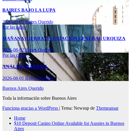
BAIRES BAJO LA LUPA
2026-08-05
Baires Querido
Por las calles
MAÑANA CIERRA LA ESTACIÓN GENERAL URQUIZA
2026-08-02
Baires Querido
Por las calles
ANÁLISIS BARRIAL
2026-08-01
Baires Querido
Buenos Aires Querido
Toda la información sobre Buenos Aires
Funciona gracias a WordPress
|
Tema: Newsup de
Themeansar
Home
$10 Deposit Casino Online Available for Aussies in Buenos
Aires