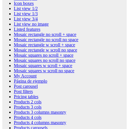
Icon boxes
List view 1/2
List view 1/3
List view 3/4
List view no image
Listed features
Mosaic rectangle no scroll + space
Mosaic rectangle no scroll no space
Mosaic rectangle w scroll + space
Mosaic rectangle w scroll no space
Mosaic squares no scroll + space
Mosaic squares no scroll no space
Mosaic squares w scroll + space
Mosaic squares w scroll no space
My Account
Página de ejemplo
Post carousel
Post filters
Pricing tables
Products 2 cols
Products 3 cols
Products 3 columns masonry
Products 4 cols
Products 4 columns masonry
Products carousels