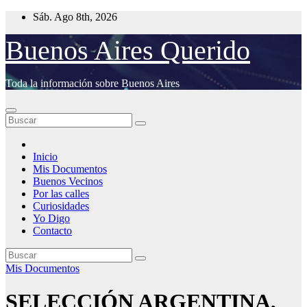
Saltar
Sáb. Ago 8th, 2026
al
contenido
Buenos Aires Querido
Toda la información sobre Buenos Aires
Inicio
Mis Documentos
Buenos Vecinos
Por las calles
Curiosidades
Yo Digo
Contacto
Mis Documentos
SELECCIÓN ARGENTINA,