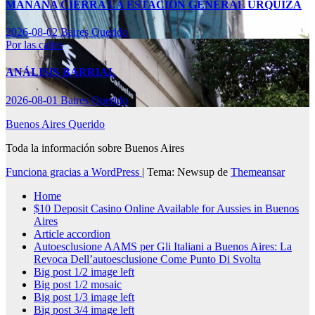
MAÑANA CIERRA LA ESTACIÓN GENERAL URQUIZA
2026-08-02
Baires Querido
Por las calles
ANÁLISIS BARRIAL
2026-08-01
Baires Querido
Buenos Aires Querido
Toda la información sobre Buenos Aires
Funciona gracias a WordPress
|
Tema: Newsup de
Themeansar
Home
$10 Deposit Casino Online Available for Aussies in Buenos
Aires
Article accordion
Autoesclusione AAMS per Gli Italiani a Buenos Aires: La
Revoca Dell’autoesclusione Come Punto Di Svolta
Big post 1/2 image left
Big post 1/2 mosaic
Big post 1/3 image left
Big post 3/4 image left