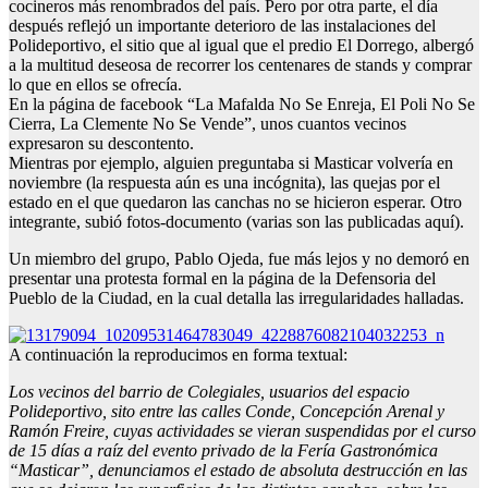
cocineros más renombrados del país. Pero por otra parte, el día
después reflejó un importante deterioro de las instalaciones del
Polideportivo, el sitio que al igual que el predio El Dorrego, albergó
a la multitud deseosa de recorrer los centenares de stands y comprar
lo que en ellos se ofrecía.
En la página de facebook “La Mafalda No Se Enreja, El Poli No Se
Cierra, La Clemente No Se Vende”, unos cuantos vecinos
expresaron su descontento.
Mientras por ejemplo, alguien preguntaba si Masticar volvería en
noviembre (la respuesta aún es una incógnita), las quejas por el
estado en el que quedaron las canchas no se hicieron esperar. Otro
integrante, subió fotos-documento (varias son las publicadas aquí).
Un miembro del grupo, Pablo Ojeda, fue más lejos y no demoró en
presentar una protesta formal en la página de la Defensoria del
Pueblo de la Ciudad, en la cual detalla las irregularidades halladas.
A continuación la reproducimos en forma textual:
Los vecinos del barrio de Colegiales, usuarios del espacio
Polideportivo, sito entre las calles Conde, Concepción Arenal y
Ramón Freire, cuyas actividades se vieran suspendidas por el curso
de 15 días a raíz del evento privado de la Fería Gastronómica
“Masticar”, denunciamos el estado de absoluta destrucción en las