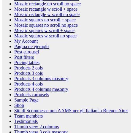
Mosaic rectangle no scroll no space
Mosaic rectangle w scroll + space
Mosaic rectangle w scroll no space
Mosaic squares no scroll + space
Mosaic squares no scroll no space
Mosaic squares w scroll + space
Mosaic squares w scroll no space
My Account
Página de ejemplo
Post carousel
Post filters
Pricing tables
Products 2 cols
Products 3 cols
Products 3 columns masonry
Products 4 cols
Products 4 columns masonry
Products carousels
Sample Page
Shop
Siti di Scommesse non AAMS per gli Italiani a Buenos Aires
Team members
Testimonials
Thumb view 2 columns
Thumb view 3 cols masonry