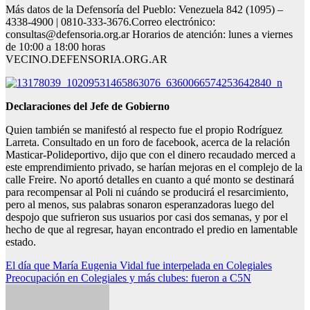
Más datos de la Defensoría del Pueblo: Venezuela 842 (1095) –
4338-4900 | 0810-333-3676.Correo electrónico:
consultas@defensoria.org.ar Horarios de atención: lunes a viernes
de 10:00 a 18:00 horas
VECINO.DEFENSORIA.ORG.AR
Declaraciones del Jefe de Gobierno
Quien también se manifestó al respecto fue el propio Rodríguez
Larreta. Consultado en un foro de facebook, acerca de la relación
Masticar-Polideportivo, dijo que con el dinero recaudado merced a
este emprendimiento privado, se harían mejoras en el complejo de la
calle Freire. No aportó detalles en cuanto a qué monto se destinará
para recompensar al Poli ni cuándo se producirá el resarcimiento,
pero al menos, sus palabras sonaron esperanzadoras luego del
despojo que sufrieron sus usuarios por casi dos semanas, y por el
hecho de que al regresar, hayan encontrado el predio en lamentable
estado.
Navegación
El día que María Eugenia Vidal fue interpelada en Colegiales
Preocupación en Colegiales y más clubes: fueron a C5N
de
entradas