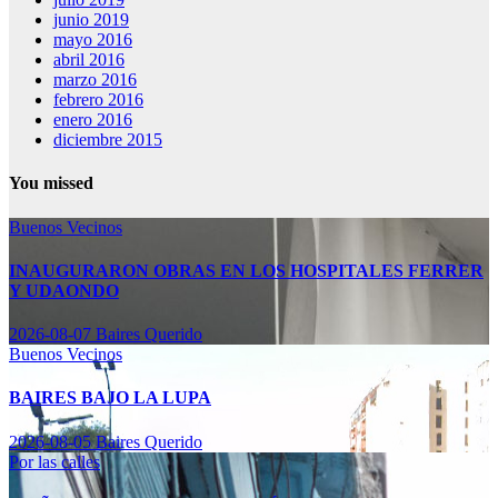
junio 2019
mayo 2016
abril 2016
marzo 2016
febrero 2016
enero 2016
diciembre 2015
You missed
Buenos Vecinos
INAUGURARON OBRAS EN LOS HOSPITALES FERRER
Y UDAONDO
2026-08-07
Baires Querido
Buenos Vecinos
BAIRES BAJO LA LUPA
2026-08-05
Baires Querido
Por las calles