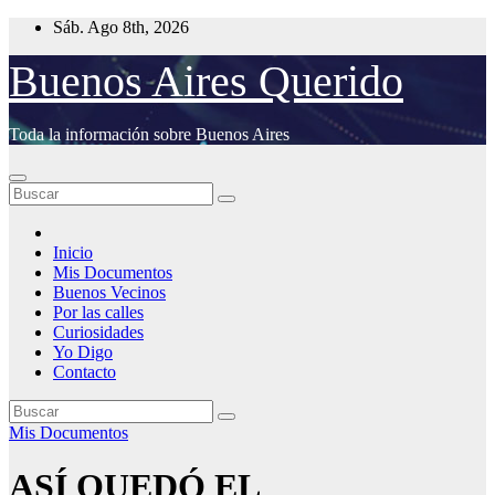
Saltar
Sáb. Ago 8th, 2026
al
contenido
Buenos Aires Querido
Toda la información sobre Buenos Aires
Inicio
Mis Documentos
Buenos Vecinos
Por las calles
Curiosidades
Yo Digo
Contacto
Mis Documentos
ASÍ QUEDÓ EL