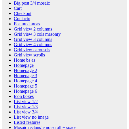
Big post 3/4 mosaic
Cart
Checkout
Contacto
Featured areas
Grid view 2 columns
Grid view 3 cols masonry
Grid view 3 columns
Grid view 4 columns
Grid view carousels
Grid view scrolls
Home bs as
Homepage
Homepage 2
Homepage 3
Homepage 4
Homepage 5
Homepage 6
Icon boxes
List view 1/2
List view 1/3
List view 3/4
List view no image
Listed features
Mosaic rectangle no scroll + space