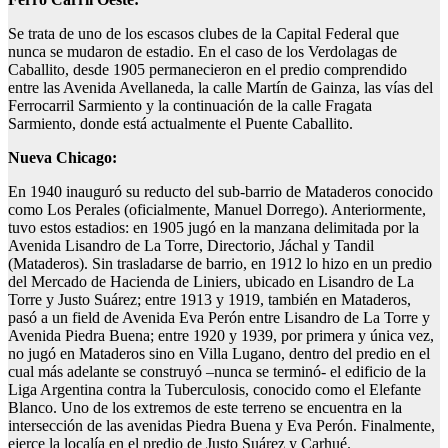
Se trata de uno de los escasos clubes de la Capital Federal que
nunca se mudaron de estadio. En el caso de los Verdolagas de
Caballito, desde 1905 permanecieron en el predio comprendido
entre las Avenida Avellaneda, la calle Martín de Gainza, las vías del
Ferrocarril Sarmiento y la continuación de la calle Fragata
Sarmiento, donde está actualmente el Puente Caballito.
Nueva Chicago:
En 1940 inauguró su reducto del sub-barrio de Mataderos conocido
como Los Perales (oficialmente, Manuel Dorrego). Anteriormente,
tuvo estos estadios: en 1905 jugó en la manzana delimitada por la
Avenida Lisandro de La Torre, Directorio, Jáchal y Tandil
(Mataderos). Sin trasladarse de barrio, en 1912 lo hizo en un predio
del Mercado de Hacienda de Liniers, ubicado en Lisandro de La
Torre y Justo Suárez; entre 1913 y 1919, también en Mataderos,
pasó a un field de Avenida Eva Perón entre Lisandro de La Torre y
Avenida Piedra Buena; entre 1920 y 1939, por primera y única vez,
no jugó en Mataderos sino en Villa Lugano, dentro del predio en el
cual más adelante se construyó –nunca se terminó- el edificio de la
Liga Argentina contra la Tuberculosis, conocido como el Elefante
Blanco. Uno de los extremos de este terreno se encuentra en la
intersección de las avenidas Piedra Buena y Eva Perón. Finalmente,
ejerce la localía en el predio de Justo Suárez y Carhué.