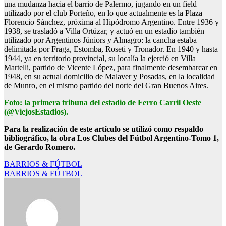
una mudanza hacia el barrio de Palermo, jugando en un field
utilizado por el club Porteño, en lo que actualmente es la Plaza
Florencio Sánchez, próxima al Hipódromo Argentino. Entre 1936 y
1938, se trasladó a Villa Ortúzar, y actuó en un estadio también
utilizado por Argentinos Júniors y Almagro: la cancha estaba
delimitada por Fraga, Estomba, Roseti y Tronador. En 1940 y hasta
1944, ya en territorio provincial, su localía la ejerció en Villa
Martelli, partido de Vicente López, para finalmente desembarcar en
1948, en su actual domicilio de Malaver y Posadas, en la localidad
de Munro, en el mismo partido del norte del Gran Buenos Aires.
Foto: la primera tribuna del estadio de Ferro Carril Oeste
(@ViejosEstadios).
Para la realización de este artículo se utilizó como respaldo
bibliográfico, la obra Los Clubes del Fútbol Argentino-Tomo 1,
de Gerardo Romero.
Navegación
BARRIOS & FÚTBOL
BARRIOS & FÚTBOL
de
entradas