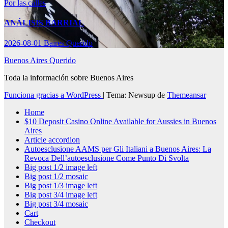
Por las calles
ANÁLISIS BARRIAL
2026-08-01
Baires Querido
Buenos Aires Querido
Toda la información sobre Buenos Aires
Funciona gracias a WordPress
|
Tema: Newsup de
Themeansar
Home
$10 Deposit Casino Online Available for Aussies in Buenos
Aires
Article accordion
Autoesclusione AAMS per Gli Italiani a Buenos Aires: La
Revoca Dell’autoesclusione Come Punto Di Svolta
Big post 1/2 image left
Big post 1/2 mosaic
Big post 1/3 image left
Big post 3/4 image left
Big post 3/4 mosaic
Cart
Checkout