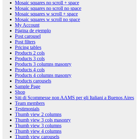
Mosaic squares no scroll + space
Mosaic squares no scroll no space
Mosaic squares w scroll + space
Mosaic squares w scroll no space
My Account
Página de ejemplo
Post carousel
Post filters
Pricing tables
Products 2 cols
Products 3 cols
Products 3 columns masonry
Products 4 cols
Products 4 columns masonry
Products carousels
Sample Page
Shop
Siti di Scommesse non AAMS per gli Italiani a Buenos Aires
Team members
Testimonials
Thumb view 2 columns
Thumb view 3 cols masonry
Thumb view 3 columns
Thumb view 4 columns
Thumb view carousels