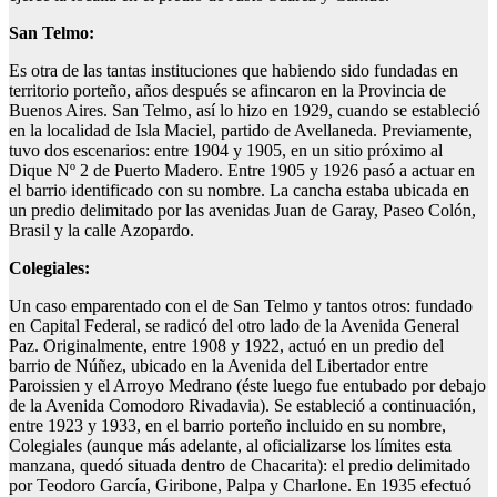
San Telmo:
Es otra de las tantas instituciones que habiendo sido fundadas en
territorio porteño, años después se afincaron en la Provincia de
Buenos Aires. San Telmo, así lo hizo en 1929, cuando se estableció
en la localidad de Isla Maciel, partido de Avellaneda. Previamente,
tuvo dos escenarios: entre 1904 y 1905, en un sitio próximo al
Dique Nº 2 de Puerto Madero. Entre 1905 y 1926 pasó a actuar en
el barrio identificado con su nombre. La cancha estaba ubicada en
un predio delimitado por las avenidas Juan de Garay, Paseo Colón,
Brasil y la calle Azopardo.
Colegiales:
Un caso emparentado con el de San Telmo y tantos otros: fundado
en Capital Federal, se radicó del otro lado de la Avenida General
Paz. Originalmente, entre 1908 y 1922, actuó en un predio del
barrio de Núñez, ubicado en la Avenida del Libertador entre
Paroissien y el Arroyo Medrano (éste luego fue entubado por debajo
de la Avenida Comodoro Rivadavia). Se estableció a continuación,
entre 1923 y 1933, en el barrio porteño incluido en su nombre,
Colegiales (aunque más adelante, al oficializarse los límites esta
manzana, quedó situada dentro de Chacarita): el predio delimitado
por Teodoro García, Giribone, Palpa y Charlone. En 1935 efectuó