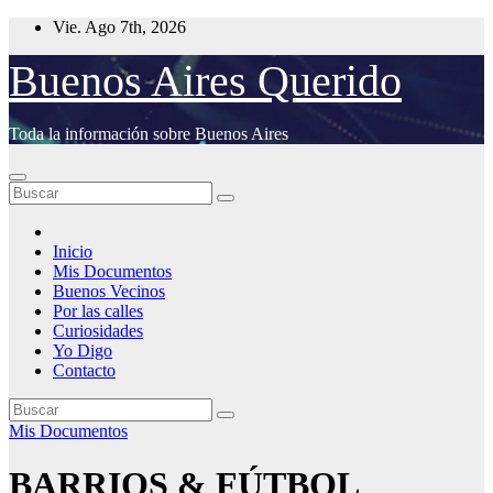
Saltar
Vie. Ago 7th, 2026
al
contenido
Buenos Aires Querido
Toda la información sobre Buenos Aires
Inicio
Mis Documentos
Buenos Vecinos
Por las calles
Curiosidades
Yo Digo
Contacto
Mis Documentos
BARRIOS & FÚTBOL