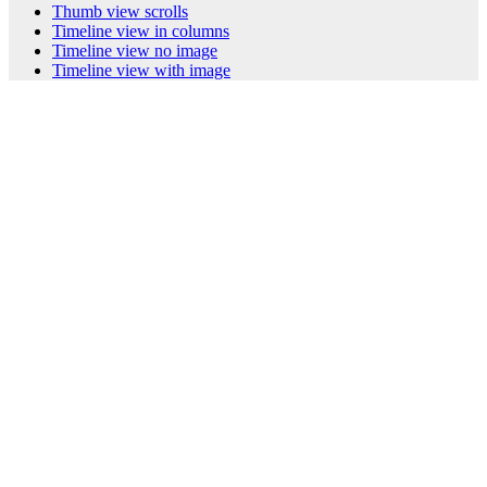
Thumb view scrolls
Timeline view in columns
Timeline view no image
Timeline view with image