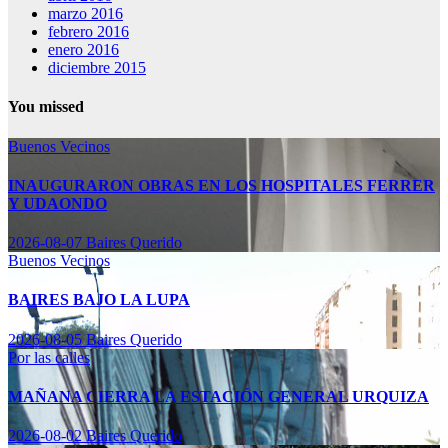
marzo 2016
febrero 2016
enero 2016
diciembre 2015
You missed
Buenos Vecinos
INAUGURARON OBRAS EN LOS HOSPITALES FERRER
Y UDAONDO
2026-08-07
Baires Querido
Buenos Vecinos
BAIRES BAJO LA LUPA
2026-08-05
Baires Querido
Por las calles
MAÑANA CIERRA LA ESTACIÓN GENERAL URQUIZA
2026-08-02
Baires Querido