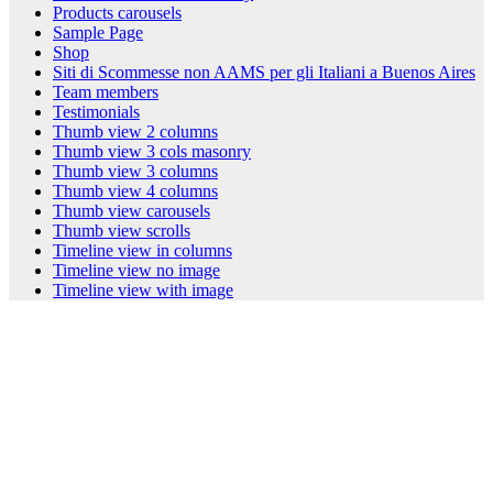
Products carousels
Sample Page
Shop
Siti di Scommesse non AAMS per gli Italiani a Buenos Aires
Team members
Testimonials
Thumb view 2 columns
Thumb view 3 cols masonry
Thumb view 3 columns
Thumb view 4 columns
Thumb view carousels
Thumb view scrolls
Timeline view in columns
Timeline view no image
Timeline view with image