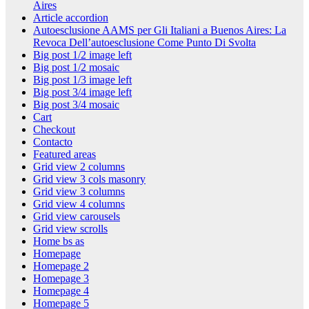
Aires
Article accordion
Autoesclusione AAMS per Gli Italiani a Buenos Aires: La
Revoca Dell’autoesclusione Come Punto Di Svolta
Big post 1/2 image left
Big post 1/2 mosaic
Big post 1/3 image left
Big post 3/4 image left
Big post 3/4 mosaic
Cart
Checkout
Contacto
Featured areas
Grid view 2 columns
Grid view 3 cols masonry
Grid view 3 columns
Grid view 4 columns
Grid view carousels
Grid view scrolls
Home bs as
Homepage
Homepage 2
Homepage 3
Homepage 4
Homepage 5