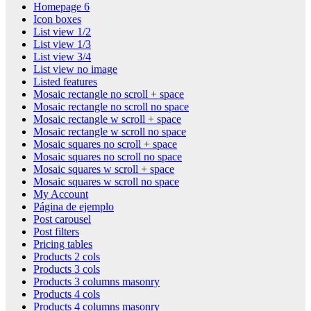
Homepage 6
Icon boxes
List view 1/2
List view 1/3
List view 3/4
List view no image
Listed features
Mosaic rectangle no scroll + space
Mosaic rectangle no scroll no space
Mosaic rectangle w scroll + space
Mosaic rectangle w scroll no space
Mosaic squares no scroll + space
Mosaic squares no scroll no space
Mosaic squares w scroll + space
Mosaic squares w scroll no space
My Account
Página de ejemplo
Post carousel
Post filters
Pricing tables
Products 2 cols
Products 3 cols
Products 3 columns masonry
Products 4 cols
Products 4 columns masonry