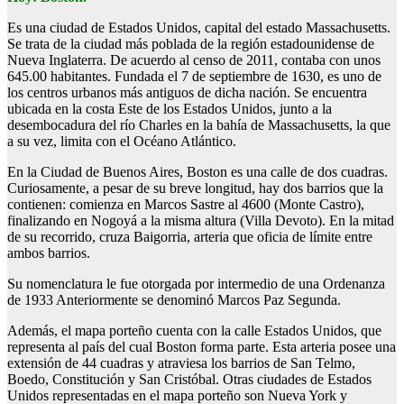
Es una ciudad de Estados Unidos, capital del estado Massachusetts.
Se trata de la ciudad más poblada de la región estadounidense de
Nueva Inglaterra. De acuerdo al censo de 2011, contaba con unos
645.00 habitantes. Fundada el 7 de septiembre de 1630, es uno de
los centros urbanos más antiguos de dicha nación. Se encuentra
ubicada en la costa Este de los Estados Unidos, junto a la
desembocadura del río Charles en la bahía de Massachusetts, la que
a su vez, limita con el Océano Atlántico.
En la Ciudad de Buenos Aires, Boston es una calle de dos cuadras.
Curiosamente, a pesar de su breve longitud, hay dos barrios que la
contienen: comienza en Marcos Sastre al 4600 (Monte Castro),
finalizando en Nogoyá a la misma altura (Villa Devoto). En la mitad
de su recorrido, cruza Baigorria, arteria que oficia de límite entre
ambos barrios.
Su nomenclatura le fue otorgada por intermedio de una Ordenanza
de 1933 Anteriormente se denominó Marcos Paz Segunda.
Además, el mapa porteño cuenta con la calle Estados Unidos, que
representa al país del cual Boston forma parte. Esta arteria posee una
extensión de 44 cuadras y atraviesa los barrios de San Telmo,
Boedo, Constitución y San Cristóbal. Otras ciudades de Estados
Unidos representadas en el mapa porteño son Nueva York y