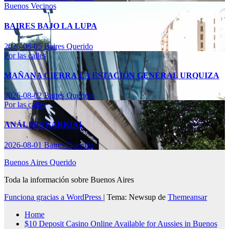
Buenos Vecinos
BAIRES BAJO LA LUPA
2026-08-05
Baires Querido
Por las calles
MAÑANA CIERRA LA ESTACIÓN GENERAL URQUIZA
2026-08-02
Baires Querido
Por las calles
ANÁLISIS BARRIAL
2026-08-01
Baires Querido
Buenos Aires Querido
Toda la información sobre Buenos Aires
Funciona gracias a WordPress
|
Tema: Newsup de
Themeansar
Home
$10 Deposit Casino Online Available for Aussies in Buenos