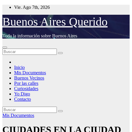
Saltar
Vie. Ago 7th, 2026
al
contenido
Buenos Aires Querido
Toda la información sobre Buenos Aires
Inicio
Mis Documentos
Buenos Vecinos
Por las calles
Curiosidades
Yo Digo
Contacto
Mis Documentos
CIUDADES EN LA CIUDAD