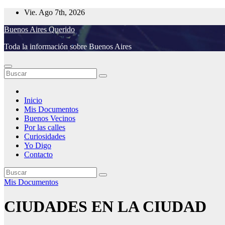
Saltar
Vie. Ago 7th, 2026
al
Buenos Aires Querido
contenido
Toda la información sobre Buenos Aires
Inicio
Mis Documentos
Buenos Vecinos
Por las calles
Curiosidades
Yo Digo
Contacto
Mis Documentos
CIUDADES EN LA CIUDAD