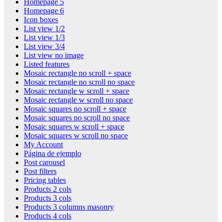
Homepage 5
Homepage 6
Icon boxes
List view 1/2
List view 1/3
List view 3/4
List view no image
Listed features
Mosaic rectangle no scroll + space
Mosaic rectangle no scroll no space
Mosaic rectangle w scroll + space
Mosaic rectangle w scroll no space
Mosaic squares no scroll + space
Mosaic squares no scroll no space
Mosaic squares w scroll + space
Mosaic squares w scroll no space
My Account
Página de ejemplo
Post carousel
Post filters
Pricing tables
Products 2 cols
Products 3 cols
Products 3 columns masonry
Products 4 cols