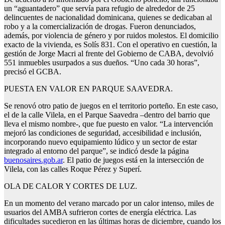
un “aguantadero” que servía para refugio de alrededor de 25
delincuentes de nacionalidad dominicana, quienes se dedicaban al
robo y a la comercialización de drogas. Fueron denunciados,
además, por violencia de género y por ruidos molestos. El domicilio
exacto de la vivienda, es Solís 831. Con el operativo en cuestión, la
gestión de Jorge Macri al frente del Gobierno de CABA, devolvió
551 inmuebles usurpados a sus dueños. “Uno cada 30 horas”,
precisó el GCBA.
PUESTA EN VALOR EN PARQUE SAAVEDRA.
Se renovó otro patio de juegos en el territorio porteño. En este caso,
el de la calle Vilela, en el Parque Saavedra –dentro del barrio que
lleva el mismo nombre-, que fue puesto en valor. “La intervención
mejoró las condiciones de seguridad, accesibilidad e inclusión,
incorporando nuevo equipamiento lúdico y un sector de estar
integrado al entorno del parque”, se indicó desde la página
buenosaires.gob.ar
. El patio de juegos está en la intersección de
Vilela, con las calles Roque Pérez y Superí.
OLA DE CALOR Y CORTES DE LUZ.
En un momento del verano marcado por un calor intenso, miles de
usuarios del AMBA sufrieron cortes de energía eléctrica. Las
dificultades sucedieron en las últimas horas de diciembre, cuando los