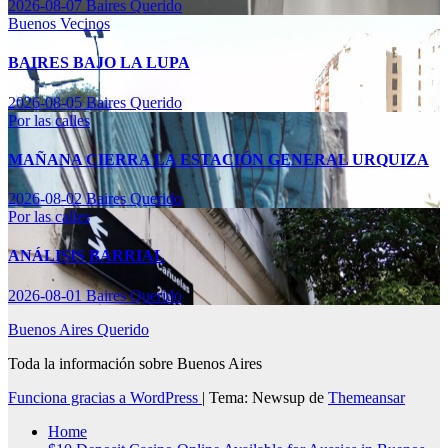
2026-08-07
Baires Querido
Buenos Vecinos
BAIRES BAJO LA LUPA
2026-08-05
Baires Querido
Por las calles
MAÑANA CIERRA LA ESTACIÓN GENERAL URQUIZA
2026-08-02
Baires Querido
Por las calles
ANÁLISIS BARRIAL
2026-08-01
Baires Querido
Buenos Aires Querido
Toda la información sobre Buenos Aires
Funciona gracias a WordPress
|
Tema: Newsup de
Themeansar
Home