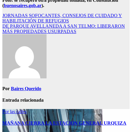
Foto: se recuperó otra propiedad tomada, en Constitución
(
buenosaires.gob.ar
).
Navegación
JORNADAS SOFOCANTES, CONSEJOS DE CUIDADO Y
HABILITACIÓN DE REFUGIOS
de
DE PARQUE AVELLANEDA A SAN TELMO: LIBERARON
entradas
MÁS PROPIEDADES USURPADAS
Por
Baires Querido
Entrada relacionada
Por las calles
MAÑANA CIERRA LA ESTACIÓN GENERAL URQUIZA