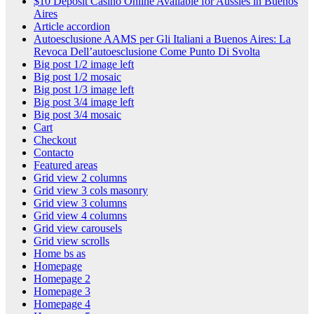
$10 Deposit Casino Online Available for Aussies in Buenos
Aires
Article accordion
Autoesclusione AAMS per Gli Italiani a Buenos Aires: La
Revoca Dell’autoesclusione Come Punto Di Svolta
Big post 1/2 image left
Big post 1/2 mosaic
Big post 1/3 image left
Big post 3/4 image left
Big post 3/4 mosaic
Cart
Checkout
Contacto
Featured areas
Grid view 2 columns
Grid view 3 cols masonry
Grid view 3 columns
Grid view 4 columns
Grid view carousels
Grid view scrolls
Home bs as
Homepage
Homepage 2
Homepage 3
Homepage 4