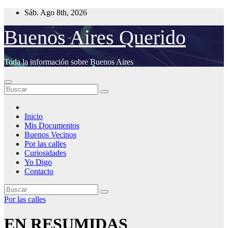
Saltar
Sáb. Ago 8th, 2026
al
contenido
Buenos Aires Querido
Toda la información sobre Buenos Aires
Inicio
Mis Documentos
Buenos Vecinos
Por las calles
Curiosidades
Yo Digo
Contacto
Por las calles
EN RESUMIDAS