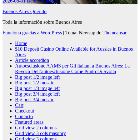
2026-08-01
Baires Querido
Buenos Aires Querido
Toda la información sobre Buenos Aires
Funciona gracias a WordPress
|
Tema: Newsup de
Themeansar
Home
$10 Deposit Casino Online Available for Aussies in Buenos
Aires
Article accordion
Autoesclusione AAMS per Gli Italiani a Buenos Aires: La
Revoca Dell’autoesclusione Come Punto Di Svolta
Big post 1/2 image left
Big post 1/2 mosaic
Big post 1/3 image left
Big post 3/4 image left
Big post 3/4 mosaic
Cart
Checkout
Contacto
Featured areas
Grid view 2 columns
Grid view 3 cols masonry
Grid view 3 columns