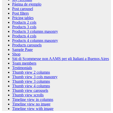
Página de ejemplo
Post carousel
Post filters
Pricing tables
Products 2 cols
Products 3 cols
Products 3 columns masonry
Products 4 cols
Products 4 columns masonry
Products carousels
Sample Page
Shop
Siti di Scommesse non AAMS per gli Italiani a Buenos Aires
Team members
Testimonials
Thumb view 2 columns
Thumb view 3 cols masonry
Thumb view 3 columns
Thumb view 4 columns
Thumb view carousels
Thumb view scrolls
Timeline view in columns
Timeline view no image
Timeline view with image