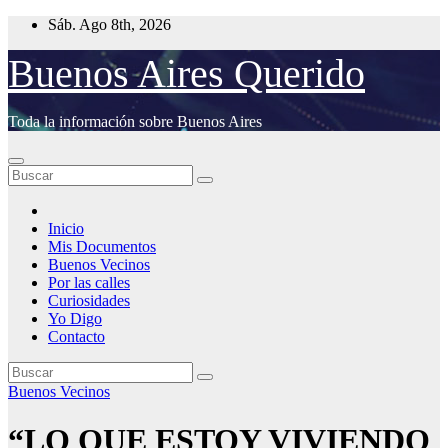
Saltar
Sáb. Ago 8th, 2026
al
contenido
Buenos Aires Querido
Toda la información sobre Buenos Aires
Inicio
Mis Documentos
Buenos Vecinos
Por las calles
Curiosidades
Yo Digo
Contacto
Buenos Vecinos
“LO QUE ESTOY VIVIENDO