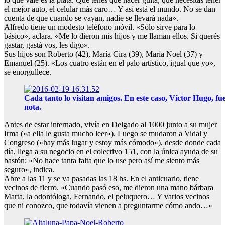
el mejor auto, el celular más caro… Y así está el mundo. No se dan
cuenta de que cuando se vayan, nadie se llevará nada».
Alfredo tiene un modesto teléfono móvil. «Sólo sirve para lo
básico», aclara. «Me lo dieron mis hijos y me llaman ellos. Si querés
gastar, gastá vos, les digo».
Sus hijos son Roberto (42), María Cira (39), María Noel (37) y
Emanuel (25). «Los cuatro están en el palo artístico, igual que yo»,
se enorgullece.
Cada tanto lo visitan amigos. En este caso, Víctor Hugo, fue 
nota.
Antes de estar internado, vivía en Delgado al 1000 junto a su mujer
Irma («a ella le gusta mucho leer»). Luego se mudaron a Vidal y
Congreso («hay más lugar y estoy más cómodo»), desde donde cada
día, llega a su negocio en el colectivo 151, con la única ayuda de su
bastón: «No hace tanta falta que lo use pero así me siento más
seguro», indica.
Abre a las 11 y se va pasadas las 18 hs. En el anticuario, tiene
vecinos de fierro. «Cuando pasó eso, me dieron una mano bárbara
Marta, la odontóloga, Fernando, el peluquero… Y varios vecinos
que ni conozco, que todavía vienen a preguntarme cómo ando…»