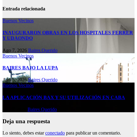
Entrada relacionada
Buenos Vecinos
INAUGURARON OBRAS EN LOS HOSPITALES FERRER
Y UDAONDO
Ago 7, 2026
Baires Querido
Buenos Vecinos
BAIRES BAJO LA LUPA
Ago 5, 2026
Baires Querido
Buenos Vecinos
LA APLICACIÓN BAX Y SU UTILIZACIÓN EN CABA
Jul 29, 2026
Baires Querido
Deja una respuesta
Lo siento, debes estar
conectado
para publicar un comentario.