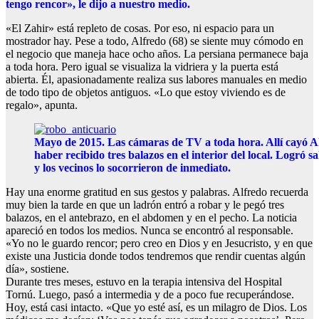
tengo rencor», le dijo a nuestro medio.
«El Zahir» está repleto de cosas. Por eso, ni espacio para un
mostrador hay. Pese a todo, Alfredo (68) se siente muy cómodo en
el negocio que maneja hace ocho años. La persiana permanece baja
a toda hora. Pero igual se visualiza la vidriera y la puerta está
abierta. Él, apasionadamente realiza sus labores manuales en medio
de todo tipo de objetos antiguos. «Lo que estoy viviendo es de
regalo», apunta.
Mayo de 2015. Las cámaras de TV a toda hora. Allí cayó Al
haber recibido tres balazos en el interior del local. Logró sa
y los vecinos lo socorrieron de inmediato.
Hay una enorme gratitud en sus gestos y palabras. Alfredo recuerda
muy bien la tarde en que un ladrón entró a robar y le pegó tres
balazos, en el antebrazo, en el abdomen y en el pecho. La noticia
apareció en todos los medios. Nunca se encontró al responsable.
«Yo no le guardo rencor; pero creo en Dios y en Jesucristo, y en que
existe una Justicia donde todos tendremos que rendir cuentas algún
día», sostiene.
Durante tres meses, estuvo en la terapia intensiva del Hospital
Tornú. Luego, pasó a intermedia y de a poco fue recuperándose.
Hoy, está casi intacto. «Que yo esté así, es un milagro de Dios. Los