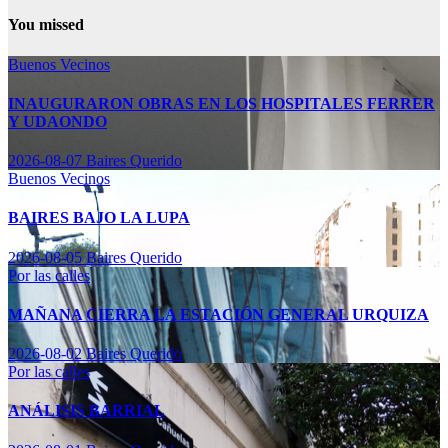
You missed
Buenos Vecinos
INAUGURARON OBRAS EN LOS HOSPITALES FERRER
Y UDAONDO
2026-08-07
Baires Querido
Buenos Vecinos
BAIRES BAJO LA LUPA
2026-08-05
Baires Querido
Por las calles
MAÑANA CIERRA LA ESTACIÓN GENERAL URQUIZA
2026-08-02
Baires Querido
Por las calles
ANÁLISIS BARRIAL