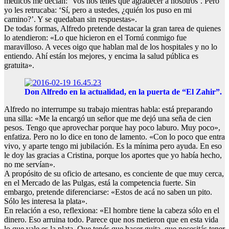
médicos me decían: ‘Vos nos tenés que agradecer a nosotros’. Pero
yo les retrucaba: ‘Sí, pero a ustedes, ¿quién los puso en mi
camino?’. Y se quedaban sin respuestas».
De todas formas, Alfredo pretende destacar la gran tarea de quienes
lo atendieron: «Lo que hicieron en el Tornú conmigo fue
maravilloso. A veces oigo que hablan mal de los hospitales y no lo
entiendo. Ahí están los mejores, y encima la salud pública es
gratuita».
Don Alfredo en la actualidad, en la puerta de “El Zahir”.
Alfredo no interrumpe su trabajo mientras habla: está preparando
una silla: «Me la encargó un señor que me dejó una seña de cien
pesos. Tengo que aprovechar porque hay poco laburo. Muy poco»,
enfatiza. Pero no lo dice en tono de lamento. «Con lo poco que entra
vivo, y aparte tengo mi jubilación. Es la mínima pero ayuda. En eso
le doy las gracias a Cristina, porque los aportes que yo había hecho,
no me servían».
A propósito de su oficio de artesano, es conciente de que muy cerca,
en el Mercado de las Pulgas, está la competencia fuerte. Sin
embargo, pretende diferenciarse: «Estos de acá no saben un pito.
Sólo les interesa la plata».
En relación a eso, reflexiona: «El hombre tiene la cabeza sólo en el
dinero. Eso arruina todo. Parece que nos metieron que en esta vida
lo que vale es la plata. Que tenés que hacer guita, que necesitás tener