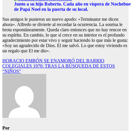
Junto a su hijo Roberto. Cada año en víspera de Nochebuen
de Papá Noel en la puerta de su local.
Sus amigos le pusieron un nuevo apodo: «Terminator me dicen
ahora». Alfredo se divierte al recordar la ocurrencia. La sonrisa le
brota espontáneamente. Queda claro entonces que no hay rencor en
su espíritu. En cambio, lo que sí crece en su interior es el profundo
agradecimiento por estar vivo y seguir haciendo lo que más le gusta:
«Soy un agradecido de Dios. El me salvó. Lo que estoy viviendo es
un regalo que El me dio».
Navegación
HORACIO EMBÓN SE ENAMORÓ DEL BARRIO
COLEGIALES 1970: TRAS LA BÚSQUEDA DE ESTOS
de
“NIÑOS”
entradas
Por