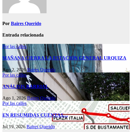
Por
Baires Querido
Entrada relacionada
Por las calles
MAÑANA CIERRA LA ESTACIÓN GENERAL URQUIZA
Ago 2, 2026
Baires Querido
Por las calles
ANÁLISIS BARRIAL
Ago 1, 2026
Baires Querido
Por las calles
EN RESUMIDAS CUENTAS…
Jul 19, 2026
Baires Querido