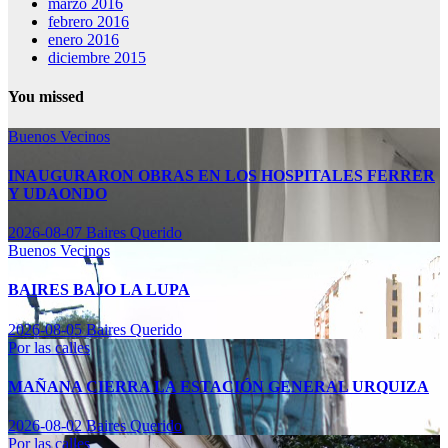
marzo 2016
febrero 2016
enero 2016
diciembre 2015
You missed
Buenos Vecinos
INAUGURARON OBRAS EN LOS HOSPITALES FERRER
Y UDAONDO
2026-08-07
Baires Querido
Buenos Vecinos
BAIRES BAJO LA LUPA
2026-08-05
Baires Querido
Por las calles
MAÑANA CIERRA LA ESTACIÓN GENERAL URQUIZA
2026-08-02
Baires Querido
Por las calles