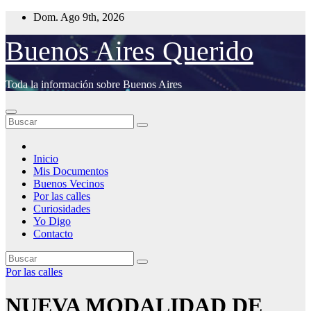
Saltar
Dom. Ago 9th, 2026
al
contenido
Buenos Aires Querido
Toda la información sobre Buenos Aires
Inicio
Mis Documentos
Buenos Vecinos
Por las calles
Curiosidades
Yo Digo
Contacto
Por las calles
NUEVA MODALIDAD DE