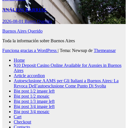
ANÁLISIS BARRIAL
2026-08-01
Baires Querido
Buenos Aires Querido
Toda la información sobre Buenos Aires
Funciona gracias a WordPress
|
Tema: Newsup de
Themeansar
Home
$10 Deposit Casino Online Available for Aussies in Buenos
Aires
Article accordion
Autoesclusione AAMS per Gli Italiani a Buenos Aires: La
Revoca Dell’autoesclusione Come Punto Di Svolta
Big post 1/2 image left
Big post 1/2 mosaic
Big post 1/3 image left
Big post 3/4 image left
Big post 3/4 mosaic
Cart
Checkout
Contacto