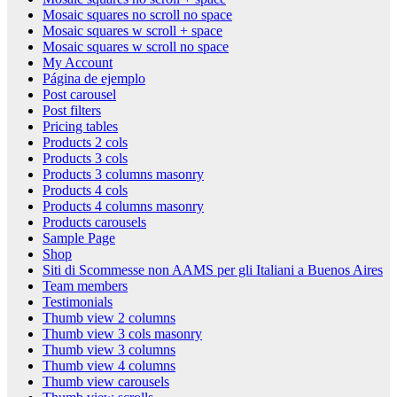
Mosaic squares no scroll no space
Mosaic squares w scroll + space
Mosaic squares w scroll no space
My Account
Página de ejemplo
Post carousel
Post filters
Pricing tables
Products 2 cols
Products 3 cols
Products 3 columns masonry
Products 4 cols
Products 4 columns masonry
Products carousels
Sample Page
Shop
Siti di Scommesse non AAMS per gli Italiani a Buenos Aires
Team members
Testimonials
Thumb view 2 columns
Thumb view 3 cols masonry
Thumb view 3 columns
Thumb view 4 columns
Thumb view carousels