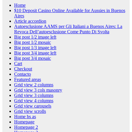
Home
$10 Deposit Casino Online Available for Aussies in Buenos
Aires
Article accordion
Autoesclusione AAMS per Gli Italiani a Buenos Aires: La
Revoca Dell’autoesclusione Come Punto Di Svolta
Big post 1/2 image left
Big post 1/2 mosaic
Big post 1/3 image left
Big post 3/4 image left
Big post 3/4 mosaic
Cart
Checkout
Contacto
Featured areas
Grid view 2 columns
Grid view 3 cols masonry
Grid view 3 columns
Grid view 4 columns
Grid view carousels
Grid view scrolls
Home bs as
Homepage
Homepage 2