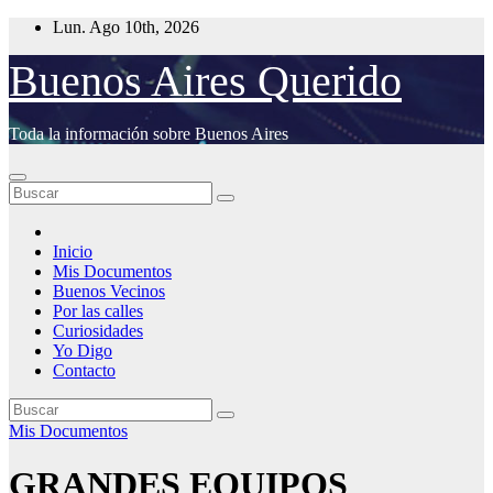
Saltar
Lun. Ago 10th, 2026
al
contenido
Buenos Aires Querido
Toda la información sobre Buenos Aires
Inicio
Mis Documentos
Buenos Vecinos
Por las calles
Curiosidades
Yo Digo
Contacto
Mis Documentos
GRANDES EQUIPOS