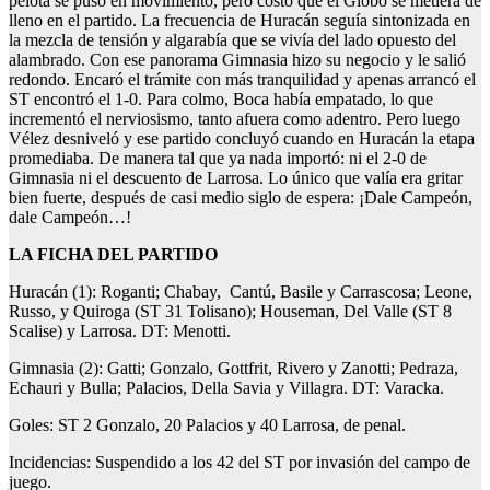
pelota se puso en movimiento, pero costó que el Globo se metiera de
lleno en el partido. La frecuencia de Huracán seguía sintonizada en
la mezcla de tensión y algarabía que se vivía del lado opuesto del
alambrado. Con ese panorama Gimnasia hizo su negocio y le salió
redondo. Encaró el trámite con más tranquilidad y apenas arrancó el
ST encontró el 1-0. Para colmo, Boca había empatado, lo que
incrementó el nerviosismo, tanto afuera como adentro. Pero luego
Vélez desniveló y ese partido concluyó cuando en Huracán la etapa
promediaba. De manera tal que ya nada importó: ni el 2-0 de
Gimnasia ni el descuento de Larrosa. Lo único que valía era gritar
bien fuerte, después de casi medio siglo de espera: ¡Dale Campeón,
dale Campeón…!
LA FICHA DEL PARTIDO
Huracán (1): Roganti; Chabay, Cantú, Basile y Carrascosa; Leone,
Russo, y Quiroga (ST 31 Tolisano); Houseman, Del Valle (ST 8
Scalise) y Larrosa. DT: Menotti.
Gimnasia (2): Gatti; Gonzalo, Gottfrit, Rivero y Zanotti; Pedraza,
Echauri y Bulla; Palacios, Della Savia y Villagra. DT: Varacka.
Goles: ST 2 Gonzalo, 20 Palacios y 40 Larrosa, de penal.
Incidencias: Suspendido a los 42 del ST por invasión del campo de
juego.