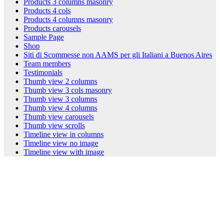
Products 3 columns masonry
Products 4 cols
Products 4 columns masonry
Products carousels
Sample Page
Shop
Siti di Scommesse non AAMS per gli Italiani a Buenos Aires
Team members
Testimonials
Thumb view 2 columns
Thumb view 3 cols masonry
Thumb view 3 columns
Thumb view 4 columns
Thumb view carousels
Thumb view scrolls
Timeline view in columns
Timeline view no image
Timeline view with image