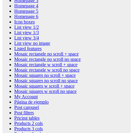
Homepage 3
Homepage 4
Homepage 5
Homepage 6
Icon boxes
List view 1/2
List view 1/3
List view 3/4
List view no image
Listed features
Mosaic rectangle no scroll + space
Mosaic rectangle no scroll no space
Mosaic rectangle w scroll + space
Mosaic rectangle w scroll no space
Mosaic squares no scroll + space
Mosaic squares no scroll no space
Mosaic squares w scroll + space
Mosaic squares w scroll no space
My Account
Página de ejemplo
Post carousel
Post filters
Pricing tables
Products 2 cols
Products 3 cols