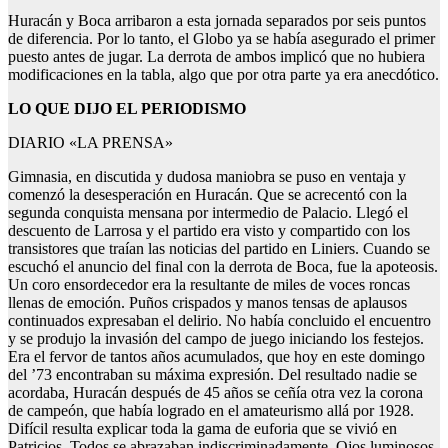
Huracán y Boca arribaron a esta jornada separados por seis puntos
de diferencia. Por lo tanto, el Globo ya se había asegurado el primer
puesto antes de jugar. La derrota de ambos implicó que no hubiera
modificaciones en la tabla, algo que por otra parte ya era anecdótico.
LO QUE DIJO EL PERIODISMO
DIARIO «LA PRENSA»
Gimnasia, en discutida y dudosa maniobra se puso en ventaja y
comenzó la desesperación en Huracán. Que se acrecentó con la
segunda conquista mensana por intermedio de Palacio. Llegó el
descuento de Larrosa y el partido era visto y compartido con los
transistores que traían las noticias del partido en Liniers. Cuando se
escuchó el anuncio del final con la derrota de Boca, fue la apoteosis.
Un coro ensordecedor era la resultante de miles de voces roncas
llenas de emoción. Puños crispados y manos tensas de aplausos
continuados expresaban el delirio. No había concluido el encuentro
y se produjo la invasión del campo de juego iniciando los festejos.
Era el fervor de tantos años acumulados, que hoy en este domingo
del ’73 encontraban su máxima expresión. Del resultado nadie se
acordaba, Huracán después de 45 años se ceñía otra vez la corona
de campeón, que había logrado en el amateurismo allá por 1928.
Difícil resulta explicar toda la gama de euforia que se vivió en
Patricios. Todos se abrazaban indiscriminadamente. Ojos luminosos