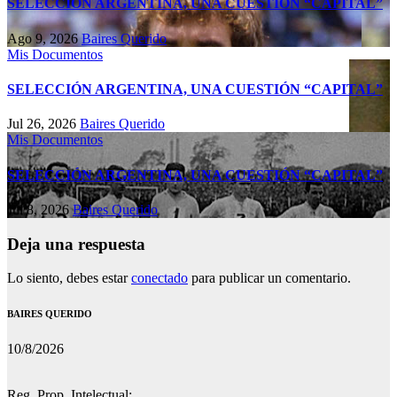
SELECCIÓN ARGENTINA, UNA CUESTIÓN “CAPITAL”
Ago 9, 2026
Baires Querido
Mis Documentos
SELECCIÓN ARGENTINA, UNA CUESTIÓN “CAPITAL”
Jul 26, 2026
Baires Querido
Mis Documentos
SELECCIÓN ARGENTINA, UNA CUESTIÓN “CAPITAL”
Jul 8, 2026
Baires Querido
Deja una respuesta
Lo siento, debes estar
conectado
para publicar un comentario.
BAIRES QUERIDO
10/8/2026
Reg. Prop. Intelectual: