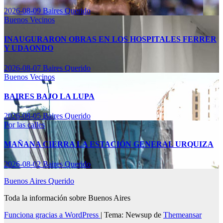
2026-08-09
Baires Querido
Buenos Vecinos
INAUGURARON OBRAS EN LOS HOSPITALES FERRER
Y UDAONDO
2026-08-07
Baires Querido
Buenos Vecinos
BAIRES BAJO LA LUPA
2026-08-05
Baires Querido
Por las calles
MAÑANA CIERRA LA ESTACIÓN GENERAL URQUIZA
2026-08-02
Baires Querido
Buenos Aires Querido
Toda la información sobre Buenos Aires
Funciona gracias a WordPress
|
Tema: Newsup de
Themeansar