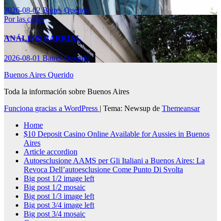
2026-08-02
Baires Querido
Por las calles
ANÁLISIS BARRIAL
2026-08-01
Baires Querido
Buenos Aires Querido
Toda la información sobre Buenos Aires
Funciona gracias a WordPress
|
Tema: Newsup de
Themeansar
Home
$10 Deposit Casino Online Available for Aussies in Buenos
Aires
Article accordion
Autoesclusione AAMS per Gli Italiani a Buenos Aires: La
Revoca Dell’autoesclusione Come Punto Di Svolta
Big post 1/2 image left
Big post 1/2 mosaic
Big post 1/3 image left
Big post 3/4 image left
Big post 3/4 mosaic