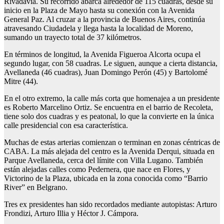
Rivadavia. Su recorrido abarca alrededor de 115 cuadras, desde su
inicio en la Plaza de Mayo hasta su conexión con la Avenida
General Paz. Al cruzar a la provincia de Buenos Aires, continúa
atravesando Ciudadela y llega hasta la localidad de Moreno,
sumando un trayecto total de 37 kilómetros.
En términos de longitud, la Avenida Figueroa Alcorta ocupa el
segundo lugar, con 58 cuadras. Le siguen, aunque a cierta distancia,
Avellaneda (46 cuadras), Juan Domingo Perón (45) y Bartolomé
Mitre (44).
En el otro extremo, la calle más corta que homenajea a un presidente
es Roberto Marcelino Ortiz. Se encuentra en el barrio de Recoleta,
tiene solo dos cuadras y es peatonal, lo que la convierte en la única
calle presidencial con esa característica.
Muchas de estas arterias comienzan o terminan en zonas céntricas de
CABA. La más alejada del centro es la Avenida Derqui, situada en
Parque Avellaneda, cerca del límite con Villa Lugano. También
están alejadas calles como Pedernera, que nace en Flores, y
Victorino de la Plaza, ubicada en la zona conocida como “Barrio
River” en Belgrano.
Tres ex presidentes han sido recordados mediante autopistas: Arturo
Frondizi, Arturo Illia y Héctor J. Cámpora.