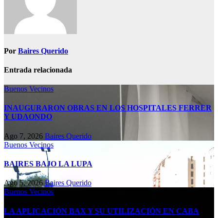
Por
Baires Querido
Entrada relacionada
Buenos Vecinos
INAUGURARON OBRAS EN LOS HOSPITALES FERRER
Y UDAONDO
Ago 7, 2026
Baires Querido
Buenos Vecinos
BAIRES BAJO LA LUPA
Ago 5, 2026
Baires Querido
Buenos Vecinos
LA APLICACIÓN BAX Y SU UTILIZACIÓN EN CABA