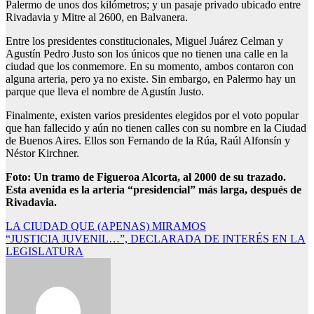
Palermo de unos dos kilómetros; y un pasaje privado ubicado entre
Rivadavia y Mitre al 2600, en Balvanera.
Entre los presidentes constitucionales, Miguel Juárez Celman y
Agustín Pedro Justo son los únicos que no tienen una calle en la
ciudad que los conmemore. En su momento, ambos contaron con
alguna arteria, pero ya no existe. Sin embargo, en Palermo hay un
parque que lleva el nombre de Agustín Justo.
Finalmente, existen varios presidentes elegidos por el voto popular
que han fallecido y aún no tienen calles con su nombre en la Ciudad
de Buenos Aires. Ellos son Fernando de la Rúa, Raúl Alfonsín y
Néstor Kirchner.
Foto: Un tramo de Figueroa Alcorta, al 2000 de su trazado.
Esta avenida es la arteria “presidencial” más larga, después de
Rivadavia.
Navegación
LA CIUDAD QUE (APENAS) MIRAMOS
“JUSTICIA JUVENIL…”, DECLARADA DE INTERÉS EN LA
de
LEGISLATURA
entradas