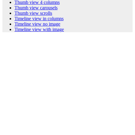
Thumb view 4 columns
Thumb view carousels
Thumb view scrolls
Timeline view in columns
Timeline view no image
Timeline view with image