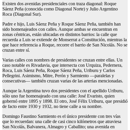
Existen dos avenidas presidenciales con traza diagonal: Roque
Sáenz Peña (conocida como Diagonal Norte) y Julio Argentino
Roca (Diagonal Sur).
Padre e hijo, Luis Sáenz Peña y Roque Sáenz Peña, también han
sido homenajeados con calles. Aunque ambas se encuentran en
zonas céntricas, están ubicadas en distintos barrios: la calle que
recuerda a Luis se extiende de Monserrat a Constitución, mientras la
que hace referencia a Roque, recorre el barrio de San Nicolás. No se
cruzan entre sí.
Varias calles con nombres de presidentes se cruzan entre ellas. Un
caso notable es Rivadavia, que intersecta con Urquiza, Pedernera,
Roca, Luis Sáenz Peña, Roque Sáenz Peña, Uriburu y Carlos
Pellegrini. Asimismo, Mitre, Perón y Sarmiento —paralelas y
consecutivas— también cruzan varias de las arterias mencionadas.
Aunque la Argentina tuvo dos presidentes con el apellido Uriburu,
sólo uno fue homenajeado con una calle: José Evaristo, quien
gobernó entre 1895 y 1898. El otro, José Félix Uriburu, que presidió
de facto entre 1930 y 1932, no tiene calle a su nombre.
Domingo Faustino Sarmiento es el único presidente con tres vías
que lo recuerdan: una calle de casi cinco kilómetros que atraviesa
San Nicolás, Balvanera, Almagro y Caballito; una avenida en