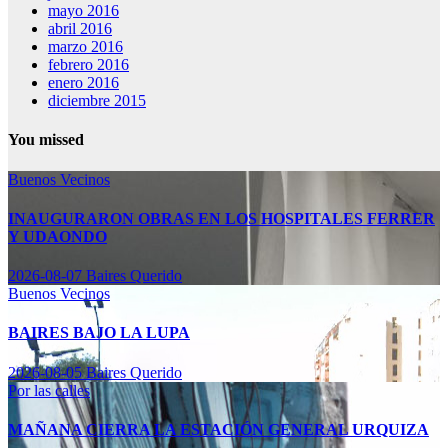
mayo 2016
abril 2016
marzo 2016
febrero 2016
enero 2016
diciembre 2015
You missed
Buenos Vecinos
INAUGURARON OBRAS EN LOS HOSPITALES FERRER
Y UDAONDO
2026-08-07
Baires Querido
Buenos Vecinos
BAIRES BAJO LA LUPA
2026-08-05
Baires Querido
Por las calles
MAÑANA CIERRA LA ESTACIÓN GENERAL URQUIZA