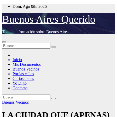
Saltar
Dom. Ago 9th, 2026
al
contenido
Buenos Aires Querido
Toda la información sobre Buenos Aires
Inicio
Mis Documentos
Buenos Vecinos
Por las calles
Curiosidades
Yo Digo
Contacto
Buenos Vecinos
LA CIUDAD QUE (APENAS)