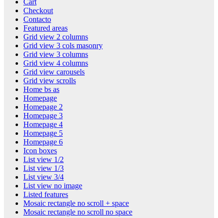
Cart
Checkout
Contacto
Featured areas
Grid view 2 columns
Grid view 3 cols masonry
Grid view 3 columns
Grid view 4 columns
Grid view carousels
Grid view scrolls
Home bs as
Homepage
Homepage 2
Homepage 3
Homepage 4
Homepage 5
Homepage 6
Icon boxes
List view 1/2
List view 1/3
List view 3/4
List view no image
Listed features
Mosaic rectangle no scroll + space
Mosaic rectangle no scroll no space