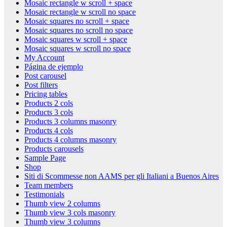
Mosaic rectangle w scroll + space
Mosaic rectangle w scroll no space
Mosaic squares no scroll + space
Mosaic squares no scroll no space
Mosaic squares w scroll + space
Mosaic squares w scroll no space
My Account
Página de ejemplo
Post carousel
Post filters
Pricing tables
Products 2 cols
Products 3 cols
Products 3 columns masonry
Products 4 cols
Products 4 columns masonry
Products carousels
Sample Page
Shop
Siti di Scommesse non AAMS per gli Italiani a Buenos Aires
Team members
Testimonials
Thumb view 2 columns
Thumb view 3 cols masonry
Thumb view 3 columns