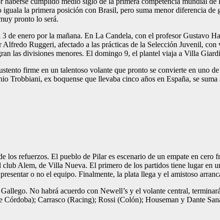
haberse cumplido medio siglo de la primera competencia mundial de la F
upo iguala la primera posición con Brasil, pero suma menor diferencia de
uy pronto lo será.
el 3 de enero por la mañana. En La Candela, con el profesor Gustavo Hab
Alfredo Ruggeri, afectado a las prácticas de la Selección Juvenil, con
n las divisiones menores. El domingo 9, el plantel viaja a Villa Giard
ustento firme en un talentoso volante que pronto se convierte en uno d
nio Trobbiani, ex boquense que llevaba cinco años en España, se suma 
e los refuerzos. El pueblo de Pilar es escenario de un empate en cero f
l club Alem, de Villa Nueva. El primero de los partidos tiene lugar en
resentar o no el equipo. Finalmente, la plata llega y el amistoso arranc
 Gallego. No habrá acuerdo con Newell’s y el volante central, terminará
 de Córdoba); Carrasco (Racing); Rossi (Colón); Houseman y Dante Sana