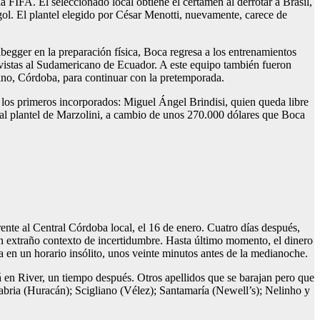
IFA. El seleccionado local obtiene el certamen al derrotar a Brasil,
 gol. El plantel elegido por César Menotti, nuevamente, carece de
egger en la preparación física, Boca regresa a los entrenamientos
 vistas al Sudamericano de Ecuador. A este equipo también fueron
ino, Córdoba, para continuar con la pretemporada.
e los primeros incorporados: Miguel Ángel Brindisi, quien queda libre
al plantel de Marzolini, a cambio de unos 270.000 dólares que Boca
rente al Central Córdoba local, el 16 de enero. Cuatro días después,
 un extraño contexto de incertidumbre. Hasta último momento, el dinero
a en un horario insólito, unos veinte minutos antes de la medianoche.
 en River, un tiempo después. Otros apellidos que se barajan pero que
bria (Huracán); Scigliano (Vélez); Santamaría (Newell’s); Nelinho y