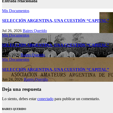
Entrada relacionada
Mis Documentos
SELECCIÓN ARGENTINA, UNA CUESTIÓN “CAPITAL”
Jul 26, 2026
Baires Querido
Mis Documentos
SELECCIÓN ARGENTINA, UNA CUESTIÓN “CAPITAL”
Jul 8, 2026
Baires Querido
Mis Documentos
SELECCIÓN ARGENTINA, UNA CUESTIÓN “CAPITAL”
Jun 24, 2026
Baires Querido
Deja una respuesta
Lo siento, debes estar
conectado
para publicar un comentario.
BAIRES QUERIDO