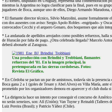
* El torneo, disputado en Uruguay, representa una conmemoración por 
mientras la Argentina no logra clasificar para la final, pues en su gr
jugadores de Boca, aunque uno de ellos, Diego Armando Maradona, m
* El flamante director técnico, Silvio Marzolini, asume formalmente 
con dos ausentes con aviso: Sergio Apolo Robles –engripado- y Oscar 
convocados Cecchi y el arquero Genaro, dos boquenses que aún integra
* La andanada de apellidos arrojados como posibles refuerzos, halla s
de Huracán por falta de pago. ¿Otra celebrada llegada? Marcelo Anto
deberá abonarle al Zaragoza.
Una producción con Brindisi y Trobbiani, flamantes
refuerzos del ’81. En la imagen principal, la
pretemporada en las sierras cordobesas. Fotos:
Revista El Gráfico.
* En Córdoba se pactan un par de amistosos, todavía sin la presencia d
Boca gana 2 a 1 (goles de Tesare y Abel Alves) en Villa María, ante e
prometido por los organizadores demora en aparecer y el club duda si p
* La dirigencia hace un intento por conseguir el concurso de Américo
no serán xeneizes, son: Alí (Unión); Van Tuyne y Reinaldi (Talleres
Luiz Pereira (Brasil); y Patricio Yáñez (Chile).