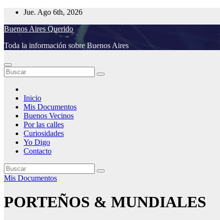
Saltar
Jue. Ago 6th, 2026
al
Buenos Aires Querido
contenido
Toda la información sobre Buenos Aires
Inicio
Mis Documentos
Buenos Vecinos
Por las calles
Curiosidades
Yo Digo
Contacto
Mis Documentos
PORTEÑOS & MUNDIALES