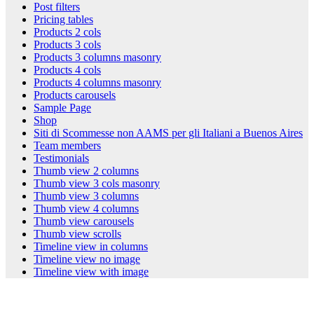
Post filters
Pricing tables
Products 2 cols
Products 3 cols
Products 3 columns masonry
Products 4 cols
Products 4 columns masonry
Products carousels
Sample Page
Shop
Siti di Scommesse non AAMS per gli Italiani a Buenos Aires
Team members
Testimonials
Thumb view 2 columns
Thumb view 3 cols masonry
Thumb view 3 columns
Thumb view 4 columns
Thumb view carousels
Thumb view scrolls
Timeline view in columns
Timeline view no image
Timeline view with image