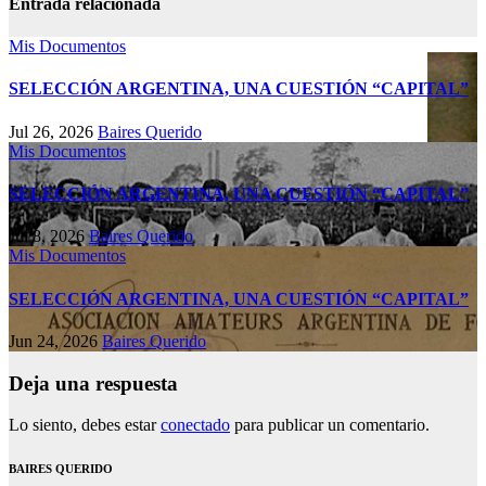
Entrada relacionada
Mis Documentos
SELECCIÓN ARGENTINA, UNA CUESTIÓN “CAPITAL”
Jul 26, 2026
Baires Querido
Mis Documentos
SELECCIÓN ARGENTINA, UNA CUESTIÓN “CAPITAL”
Jul 8, 2026
Baires Querido
Mis Documentos
SELECCIÓN ARGENTINA, UNA CUESTIÓN “CAPITAL”
Jun 24, 2026
Baires Querido
Deja una respuesta
Lo siento, debes estar
conectado
para publicar un comentario.
BAIRES QUERIDO