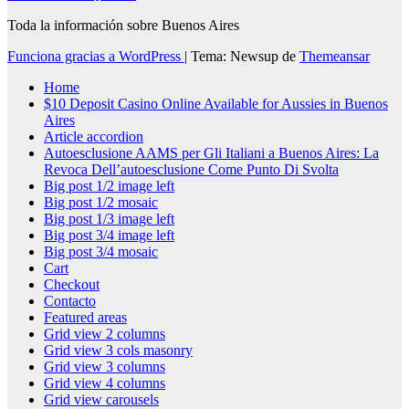
Toda la información sobre Buenos Aires
Funciona gracias a WordPress
|
Tema: Newsup de
Themeansar
Home
$10 Deposit Casino Online Available for Aussies in Buenos
Aires
Article accordion
Autoesclusione AAMS per Gli Italiani a Buenos Aires: La
Revoca Dell’autoesclusione Come Punto Di Svolta
Big post 1/2 image left
Big post 1/2 mosaic
Big post 1/3 image left
Big post 3/4 image left
Big post 3/4 mosaic
Cart
Checkout
Contacto
Featured areas
Grid view 2 columns
Grid view 3 cols masonry
Grid view 3 columns
Grid view 4 columns
Grid view carousels