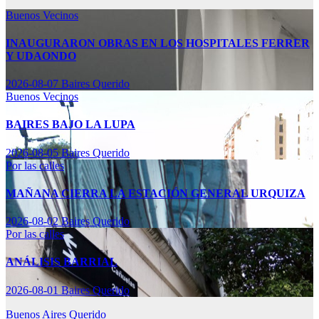
Buenos Vecinos
INAUGURARON OBRAS EN LOS HOSPITALES FERRER
Y UDAONDO
2026-08-07
Baires Querido
Buenos Vecinos
BAIRES BAJO LA LUPA
2026-08-05
Baires Querido
Por las calles
MAÑANA CIERRA LA ESTACIÓN GENERAL URQUIZA
2026-08-02
Baires Querido
Por las calles
ANÁLISIS BARRIAL
2026-08-01
Baires Querido
Buenos Aires Querido