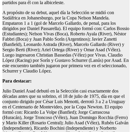
partidos para él con la albiceleste.
A propósito de su debut, aquel día la Selección se midió con
Sudáfrica en Johanesburgo, por la Copa Nelson Mandela.
Empataron 1 a 1 (gol de Marcelo Gallardo, de penal, para los
dirigidos por Daniel Passarella). El equipo formó con: Carlos Bossio
(Estudiantes); Nelson Vivas (Boca), Roberto Ayala (River), Néstor
Fabbri (Boca) y Juan Pablo Sorín (Argentinos); Javier Zanetti
(Banfield), Leonardo Astrada (River), Marcelo Gallardo (River) y
Sergio Berti (River); Ariel Ortega (River) y Omar Asad (Vélez).
Luego ingresaron Christian Bassedas (Vélez) por Vivas. Claudio
López (Racing) por Sorín y Gustavo Schurrer (Lanús) por Asad. En
este encuentro también jugaron por primera vez en el seleccionado,
Schurrer y Claudio López.
Para destacar:
Julio Daniel Asad debutó en la Selección casi exactamente dos
décadas antes que su sobrino, el 18 de julio de 1975, día en que el
conjunto dirigido por César Luis Menotti, derrotó 3 a 2 a Uruguay
en el Centenario de Montevideo, por la Copa Newton. El equipo
formó con: Ricardo La Volpe (Banfied); Jorge Carrascosa
(Huracán), Jorge Troncoso (Vélez), Juan Domingo Rocchia (Ferro)
y Mario Killer (Rosario Central); Julio Asad (Vélez), Rubén Galván
(Independiente), Ricardo Bochini (Independiente) y Norberto