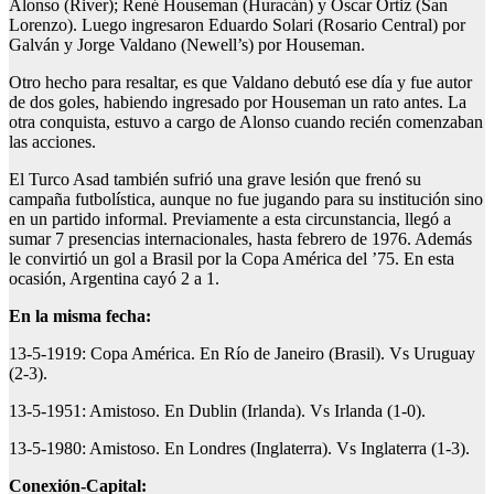
Alonso (River); René Houseman (Huracán) y Oscar Ortiz (San
Lorenzo). Luego ingresaron Eduardo Solari (Rosario Central) por
Galván y Jorge Valdano (Newell’s) por Houseman.
Otro hecho para resaltar, es que Valdano debutó ese día y fue autor
de dos goles, habiendo ingresado por Houseman un rato antes. La
otra conquista, estuvo a cargo de Alonso cuando recién comenzaban
las acciones.
El Turco Asad también sufrió una grave lesión que frenó su
campaña futbolística, aunque no fue jugando para su institución sino
en un partido informal. Previamente a esta circunstancia, llegó a
sumar 7 presencias internacionales, hasta febrero de 1976. Además
le convirtió un gol a Brasil por la Copa América del ’75. En esta
ocasión, Argentina cayó 2 a 1.
En la misma fecha:
13-5-1919: Copa América. En Río de Janeiro (Brasil). Vs Uruguay
(2-3).
13-5-1951: Amistoso. En Dublin (Irlanda). Vs Irlanda (1-0).
13-5-1980: Amistoso. En Londres (Inglaterra). Vs Inglaterra (1-3).
Conexión-Capital: