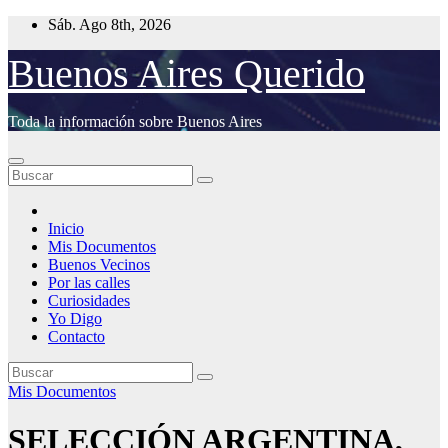
Saltar
Sáb. Ago 8th, 2026
al
contenido
Buenos Aires Querido
Toda la información sobre Buenos Aires
Inicio
Mis Documentos
Buenos Vecinos
Por las calles
Curiosidades
Yo Digo
Contacto
Mis Documentos
SELECCIÓN ARGENTINA,