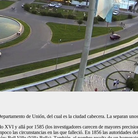
Departamento de Unión, del cual es la ciudad cabecera. La separan uno
glo XVI y allá por 1585 (los investigadores carecen de mayores precisio
poco las circunstancias en las que falleció. En 1856 las autoridades del
n: Bell Ville (Villa Bella). También, el nombre resulta de un homenaj