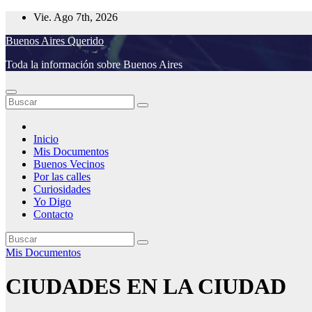
Saltar
Vie. Ago 7th, 2026
al
Buenos Aires Querido
contenido
Toda la información sobre Buenos Aires
Inicio
Mis Documentos
Buenos Vecinos
Por las calles
Curiosidades
Yo Digo
Contacto
Mis Documentos
CIUDADES EN LA CIUDAD