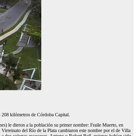
s 208 kilómetros de Córdoba Capital.
nes) le dieron a la población su primer nombre: Fraile Muerto, en
 Virreinato del Río de la Plata cambiaron este nombre por el de Villa
e a dos colonos escoceses, Antony y Robert Bell, quienes habían sido