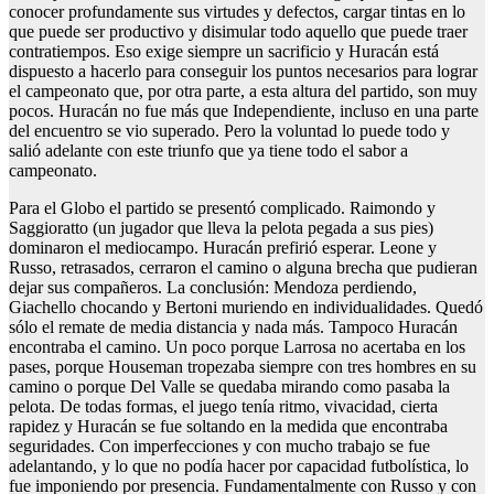
conocer profundamente sus virtudes y defectos, cargar tintas en lo
que puede ser productivo y disimular todo aquello que puede traer
contratiempos. Eso exige siempre un sacrificio y Huracán está
dispuesto a hacerlo para conseguir los puntos necesarios para lograr
el campeonato que, por otra parte, a esta altura del partido, son muy
pocos. Huracán no fue más que Independiente, incluso en una parte
del encuentro se vio superado. Pero la voluntad lo puede todo y
salió adelante con este triunfo que ya tiene todo el sabor a
campeonato.
Para el Globo el partido se presentó complicado. Raimondo y
Saggioratto (un jugador que lleva la pelota pegada a sus pies)
dominaron el mediocampo. Huracán prefirió esperar. Leone y
Russo, retrasados, cerraron el camino o alguna brecha que pudieran
dejar sus compañeros. La conclusión: Mendoza perdiendo,
Giachello chocando y Bertoni muriendo en individualidades. Quedó
sólo el remate de media distancia y nada más. Tampoco Huracán
encontraba el camino. Un poco porque Larrosa no acertaba en los
pases, porque Houseman tropezaba siempre con tres hombres en su
camino o porque Del Valle se quedaba mirando como pasaba la
pelota. De todas formas, el juego tenía ritmo, vivacidad, cierta
rapidez y Huracán se fue soltando en la medida que encontraba
seguridades. Con imperfecciones y con mucho trabajo se fue
adelantando, y lo que no podía hacer por capacidad futbolística, lo
fue imponiendo por presencia. Fundamentalmente con Russo y con