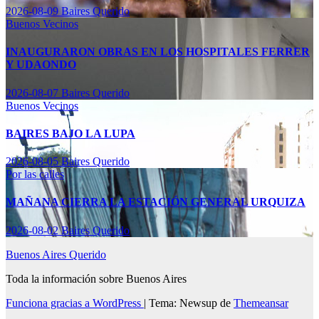
2026-08-09
Baires Querido
Buenos Vecinos
INAUGURARON OBRAS EN LOS HOSPITALES FERRER
Y UDAONDO
2026-08-07
Baires Querido
Buenos Vecinos
BAIRES BAJO LA LUPA
2026-08-05
Baires Querido
Por las calles
MAÑANA CIERRA LA ESTACIÓN GENERAL URQUIZA
2026-08-02
Baires Querido
Buenos Aires Querido
Toda la información sobre Buenos Aires
Funciona gracias a WordPress
|
Tema: Newsup de
Themeansar