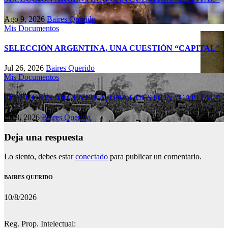
Ago 9, 2026
Baires Querido
Mis Documentos
SELECCIÓN ARGENTINA, UNA CUESTIÓN “CAPITAL”
Jul 26, 2026
Baires Querido
Mis Documentos
SELECCIÓN ARGENTINA, UNA CUESTIÓN “CAPITAL”
Jul 8, 2026
Baires Querido
Deja una respuesta
Lo siento, debes estar
conectado
para publicar un comentario.
BAIRES QUERIDO
10/8/2026
Reg. Prop. Intelectual: