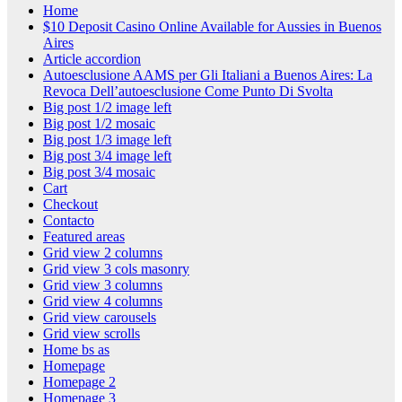
Home
$10 Deposit Casino Online Available for Aussies in Buenos
Aires
Article accordion
Autoesclusione AAMS per Gli Italiani a Buenos Aires: La
Revoca Dell’autoesclusione Come Punto Di Svolta
Big post 1/2 image left
Big post 1/2 mosaic
Big post 1/3 image left
Big post 3/4 image left
Big post 3/4 mosaic
Cart
Checkout
Contacto
Featured areas
Grid view 2 columns
Grid view 3 cols masonry
Grid view 3 columns
Grid view 4 columns
Grid view carousels
Grid view scrolls
Home bs as
Homepage
Homepage 2
Homepage 3