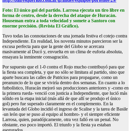
http://bairesquerido.com.ar/grandes-equipos-portenos-29/
Foto: El único gol del partido. Larrosa ejecuta un tiro libre en
forma de centro, desde la derecha del ataque de Huracán.
Houseman entra a toda velocidad y somete a Santoro con
enorme precisión. (Revista El Gráfico).
Tuvo todas las connotaciones de una jornada festiva el cotejo contra
Independiente. En realidad, los noventa minutos parecieron ser la
excusa perfecta para que la gente del Globo se acercara
masivamente al Ducó y, envuelta en un clima de euforia absoluta,
ensayara la inminente consagración.
Por supuesto que el 1-0 contra el Rojo mucho contribuyó para que
la fiesta sea completa, y que no sólo se limitara al partido, sino que
aparte buscara las calles de Patricios para propagarse, como un
preanuncio de lo que se viviría dentro dos semanas. En cuanto a lo
futbolístico, Huracán mejoró sus producciones anteriores y -como en
la primera rueda- venció con justicia a Independiente, que lució más
sólido en la etapa inicial (más allá de que allí se produjo el único
gol) pero fue superado claramente en el complemento. En la
levantada del Globo incidió el ingreso de Scalise y la tarea de Basile
-un león que se puso al equipo al hombro- y el siempre eficiente
Larrosa, quien, paradójicamente, otra vez falló en un penal. No
obstante, eso poco importó. El triunfo y la fiesta ya estaban
asegurados.