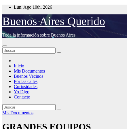
Saltar
Lun. Ago 10th, 2026
al
contenido
Buenos Aires Querido
Toda la información sobre Buenos Aires
Inicio
Mis Documentos
Buenos Vecinos
Por las calles
Curiosidades
Yo Digo
Contacto
Mis Documentos
GRANDES EQUIPOS