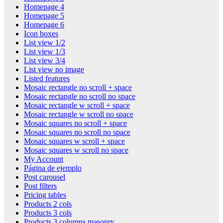
Homepage 4
Homepage 5
Homepage 6
Icon boxes
List view 1/2
List view 1/3
List view 3/4
List view no image
Listed features
Mosaic rectangle no scroll + space
Mosaic rectangle no scroll no space
Mosaic rectangle w scroll + space
Mosaic rectangle w scroll no space
Mosaic squares no scroll + space
Mosaic squares no scroll no space
Mosaic squares w scroll + space
Mosaic squares w scroll no space
My Account
Página de ejemplo
Post carousel
Post filters
Pricing tables
Products 2 cols
Products 3 cols
Products 3 columns masonry