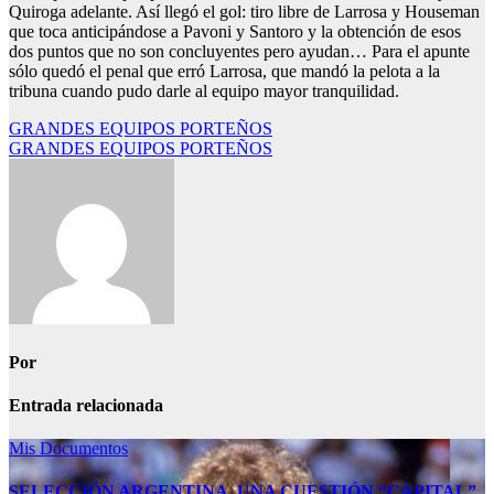
Quiroga adelante. Así llegó el gol: tiro libre de Larrosa y Houseman
que toca anticipándose a Pavoni y Santoro y la obtención de esos
dos puntos que no son concluyentes pero ayudan… Para el apunte
sólo quedó el penal que erró Larrosa, que mandó la pelota a la
tribuna cuando pudo darle al equipo mayor tranquilidad.
Navegación
GRANDES EQUIPOS PORTEÑOS
GRANDES EQUIPOS PORTEÑOS
de
entradas
Por
Entrada relacionada
Mis Documentos
SELECCIÓN ARGENTINA, UNA CUESTIÓN “CAPITAL”