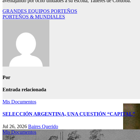
aventajando por ocho unidades a su escolta, Talleres de Córdoba.
Navegación
GRANDES EQUIPOS PORTEÑOS
PORTEÑOS & MUNDIALES
de
entradas
Por
Entrada relacionada
Mis Documentos
SELECCIÓN ARGENTINA, UNA CUESTIÓN “CAPITAL”
Jul 26, 2026
Baires Querido
Mis Documentos