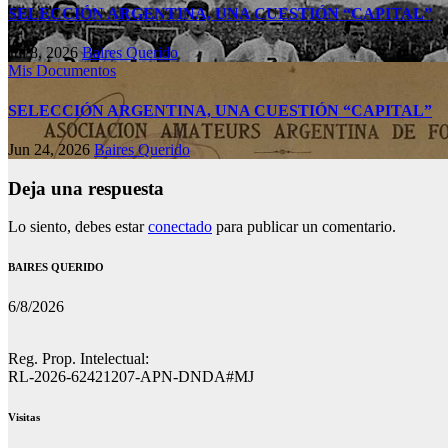
SELECCIÓN ARGENTINA, UNA CUESTIÓN “CAPITAL”
Jul 8, 2026
Baires Querido
Mis Documentos
SELECCIÓN ARGENTINA, UNA CUESTIÓN “CAPITAL”
Jun 24, 2026
Baires Querido
Deja una respuesta
Lo siento, debes estar
conectado
para publicar un comentario.
BAIRES QUERIDO
6/8/2026
Reg. Prop. Intelectual:
RL-2026-62421207-APN-DNDA#MJ
Visitas