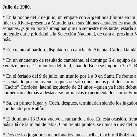
Julio de 1980.
* En la noche del 2 de julio, un empate con Argentinos Júniors en un 
líder es River- presenta a Maradona en sus últimas actuaciones usando l
semanas. ¿Quién podría imaginar que un semestre más tarde, estaría a
pretende darle prioridad a la Selección Nacional, de cara al próximo 
más.
* En cuanto al partido, disputado en cancha de Atlanta, Carlos Damiá
* En un encuentro de resultado cambiante, el domingo 6 el equipo de R
xeneize, pero a 12 minutos del final, cuando Boca se imponía 3 a 2, B
* En el feriado del 9 de julio, un triunfo por 1 a 0 en Santa Fe frente 
es señalado por un jovencito que con sólo unos pocos partidos como t
“Cacho” Córdoba, lateral izquierdo de 21 años –quien ya había debuta
comienzan además a destacarse futbolistas experimentados como Fran
* Sa, en primer lugar, y Coch, después, terminarían siendo los jugad
conducido por Rattín.
* El domingo 13 Boca vuelve a sumar de a dos. En esta ocasión, frent
más allá de la mitad de tabla. Con treinta puntos, se ubica a diez del 
* Dos de los jugadores mencionados líneas arriba, Coch y Ribolzi –de p