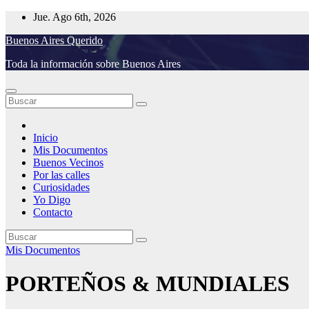
Saltar
Jue. Ago 6th, 2026
al
Buenos Aires Querido
contenido
Toda la información sobre Buenos Aires
Inicio
Mis Documentos
Buenos Vecinos
Por las calles
Curiosidades
Yo Digo
Contacto
Mis Documentos
PORTEÑOS & MUNDIALES