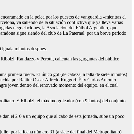
l encaramado en la pelea por los puestos de vanguardia –mientras el
celona, va saliendo de la situación conflictiva que ya lleva varias
ngadas negociaciones, la Asociación del Fútbol Argentino, que
 Maradona sigue siendo del club de La Paternal, por un breve período
i iguala minutos después.
ibolzi, Randazzo y Perotti, calientan las gargantas del público
sima primera rueda. El único gol (de cabeza, a falta de siete minutos)
ducida por Rattín: Oscar Alfredo Ruggeri. Él y Carlos Antonio
angre joven dentro del renovado momento del equipo, en el cual
olitano. Y Ribolzi, el máximo goleador (con 9 tantos) del conjunto
e dan el 2-0 a un equipo que al cabo de esta jornada, sube un poco
lio, por la fecha número 31 (a siete del final del Metropolitano).