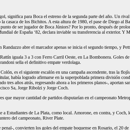
gol, significa para Boca el estreno de la segunda parte del año. Un riva
a casaca de los Bichitos. A esta altura de 1980, el pase de Diego al Bar
 punto de ser jugador de Boca Júniors? Por lo pronto, después de prolo
Mundial de España ‘82, declara inviable su transferencia al exterior. Y
n Randazzo abre el marcador apenas se inicia el segundo tiempo, y Pett
attín iguala 3 a 3 con Ferro Carril Oeste, en La Bombonera. Goles de R
randoni sella el definitivo empate verdolaga.
a Colón, es el siguiente escalón en una campaña ascendente, tras la flojí
itular, había logrado afirmarse en la superpoblada primera división con
do tres años atrás, regresando ahora a los primeros planos-, aportan s
cisco Sa, Jorge Ribolzi y Jorge Coch.
ores que mayor cantidad de partidos disputarían en el campeonato Metrop
e a Estudiantes de La Plata, como local. Amorone, en contra, y Coch, l
puntero del campeonato, River Plate.
enal-, convierten los goles del empate boquense en Rosario, el 20 de ju